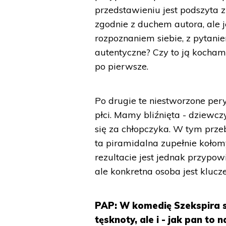
przedstawieniu jest podszyta 
zgodnie z duchem autora, ale 
rozpoznaniem siebie, z pytaniem
autentyczne? Czy to ją kocha
po pierwsze.
Po drugie te niestworzone peryp
płci. Mamy bliźnięta - dziewc
się za chłopczyka. W tym prze
ta piramidalna zupełnie koło
rezultacie jest jednak przypowi
ale konkretna osoba jest kluc
PAP: W komedię Szekspira są
tęsknoty, ale i - jak pan to