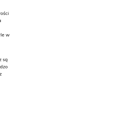
ości
a
yle w
z są
rdzo
z