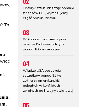
02
awny,
Historyk sztuki: niszcząc pomniki
z czasów PRL, wymazujemy
część polskiej historii
u? To
03
W ścianach kamienicy przy
rynku w Krakowie odkryto
l,
ponad 100-letnie szyny
era
wiąc,
04
Władze USA poszukują
eć,
szczątków ponad 81 tys.
żołnierzy amerykańskich
poległych w konfliktach
zbrojnych od II wojny światowej
ania,
05
num.