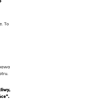
o
e. To
abawa
tru.
liwy,
ńce".