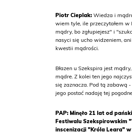
Piotr Cieplak:
Wiedza i mądro
wiem tyle, ile przeczytałem w 
mądry, bo zgłupiejesz" i "szuk
nasyci się ucho widzeniem, ani
kwestii mądrości.
Błazen u Szekspira jest mądry,
mądre. Z kolei ten jego najcz
się zaznacza. Pod tą zabawą - 
jego postać nadaję tej pogodn
PAP: Minęło 21 lat od pańsk
Festiwalu Szekspirowskim "
inscenizacji "Króla Leara"