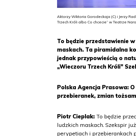
Aktorzy Wiktoria Gorodeckaja (C) i Jerzy R
Trzech Króli albo Co chcecie” w Teatrze Na
To będzie przedstawienie w 
maskach. Ta piramidalna ko
jednak przypowieścią o natu
„Wieczoru Trzech Króli” Sz
Polska Agencja Prasowa: O 
przebieranek, zmian tożsamo
Piotr Cieplak:
To będzie prze
ludzkich maskach. Szekspir ju
perypetiach i przebierankach p