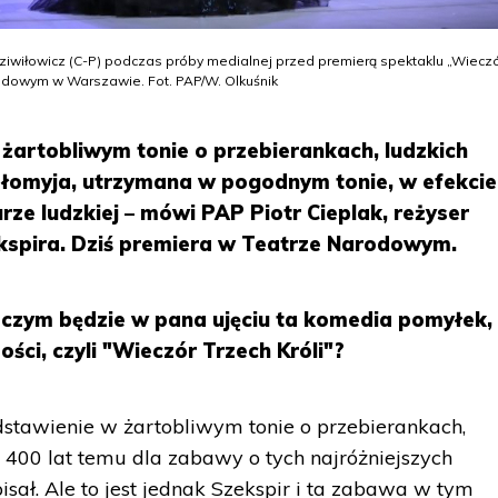
adziwiłowicz (C-P) podczas próby medialnej przed premierą spektaklu „Wiecz
rodowym w Warszawie. Fot. PAP/W. Olkuśnik
żartobliwym tonie o przebierankach, ludzkich
łomyja, utrzymana w pogodnym tonie, w efekcie 
rze ludzkiej – mówi PAP Piotr Cieplak, reżyser
ekspira. Dziś premiera w Teatrze Narodowym.
czym będzie w pana ujęciu ta komedia pomyłek,
ści, czyli "Wieczór Trzech Króli"?
dstawienie w żartobliwym tonie o przebierankach,
ż 400 lat temu dla zabawy o tych najróżniejszych
isał. Ale to jest jednak Szekspir i ta zabawa w tym