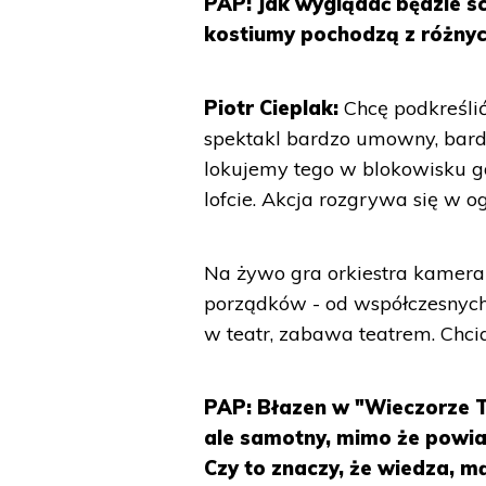
PAP: Jak wyglądać będzie s
kostiumy pochodzą z różny
Piotr Cieplak:
Chcę podkreślić
spektakl bardzo umowny, bard
lokujemy tego w blokowisku 
lofcie. Akcja rozgrywa się w og
Na żywo gra orkiestra kameral
porządków - od współczesnych 
w teatr, zabawa teatrem. Chcia
PAP: Błazen w "Wieczorze Trz
ale samotny, mimo że powia
Czy to znaczy, że wiedza, 