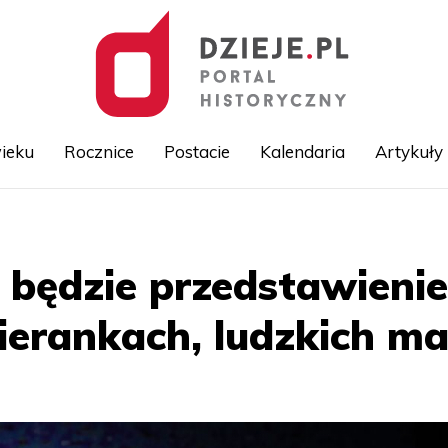
ieku
Rocznice
Postacie
Kalendaria
Artykuły
Przejdź
do
treści
to będzie przedstawien
bierankach, ludzkich m