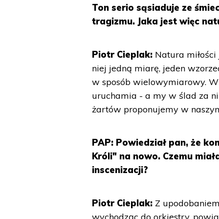
Ton serio sąsiaduje ze śmie
tragizmu. Jaka jest więc nat
Piotr Cieplak:
Natura miłości 
niej jedną miarę, jeden wzorze
w sposób wielowymiarowy. Wiel
uruchamia - a my w ślad za n
żartów proponujemy w naszym
PAP: Powiedział pan, że ko
Króli" na nowo. Czemu miał
inscenizacji?
Piotr Cieplak:
Z upodobaniem p
wychodząc do orkiestry, powiad