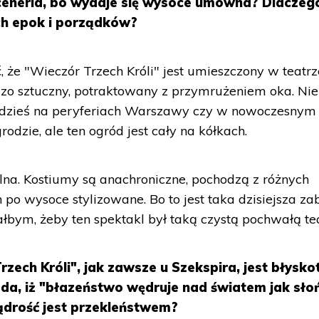
ceneria, bo wydaje się wysoce umowna? Dlaczeg
ch epok i porządków?
, że "Wieczór Trzech Króli" jest umieszczony w teatrz
zo sztuczny, potraktowany z przymrużeniem oka. Nie
gdzieś na peryferiach Warszawy czy w nowoczesnym
rodzie, ale ten ogród jest cały na kółkach.
na. Kostiumy są anachroniczne, pochodzą z różnych
po wysoce stylizowane. Bo to jest taka dzisiejsza z
łbym, żeby ten spektakl był taką czystą pochwałą tea
ech Króli", jak zawsze u Szekspira, jest błyskot
da, iż "błazeństwo wędruje nad światem jak sło
mądrość jest przekleństwem?