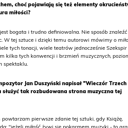
chem, choć pojawiają się też elementy okrucieńst
ura miłości?
jest bogata i trudno definiowalna. Nie sposób znaleźć
c. W tej sztuce i dzięki temu autorowi mówimy o miło
e tych tonacji, wiele teatrów jednocześnie Szekspir
im kilka tych konwencji i brzmień muzycznych, pozi
 spektaklu.
mpozytor Jan Duszyński napisał "Wieczór Trzech
a służyć tak rozbudowana strona muzyczna tej
owtarzam pierwsze zdanie tej sztuki, gdy Książę,
a: "jeżeli miłość żywi się pokarmem muzyki - to graj