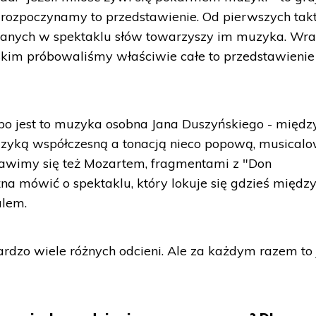
ry rozpoczynamy to przedstawienie. Od pierwszych tak
ianych w spektaklu słów towarzyszy im muzyka. Wra
im próbowaliśmy właściwie całe to przedstawienie
 bo jest to muzyka osobna Jana Duszyńskiego - międz
uzyką współczesną a tonacją nieco popową, musicalo
bawimy się też Mozartem, fragmentami z "Don
a mówić o spektaklu, który lokuje się gdzieś międz
alem.
dzo wiele różnych odcieni. Ale za każdym razem to 