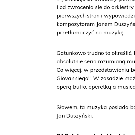
I od zwrócenia się do orkiest
pierwszych stron i wypowiedz
kompozytorem Janem Duszyńsk
przetłumaczyć na muzykę.
Gatunkowo trudno to określić,
absolutnie serio rozumianą m
Co więcej, w przedstawieniu 
Giovanniego". W zasadzie możn
operą buffo, operetką a music
Słowem, ta muzyka posiada bar
Jan Duszyński.