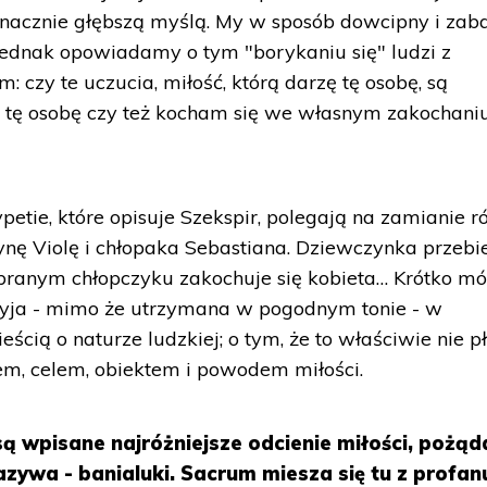
znacznie głębszą myślą. My w sposób dowcipny i zab
jednak opowiadamy o tym "borykaniu się" ludzi z
: czy te uczucia, miłość, którą darzę tę osobę, są
m tę osobę czy też kocham się we własnym zakochani
etie, które opisuje Szekspir, polegają na zamianie ró
zynę Violę i chłopaka Sebastiana. Dziewczynka przebi
branym chłopczyku zakochuje się kobieta… Krótko mó
myja - mimo że utrzymana w pogodnym tonie - w
eścią o naturze ludzkiej; o tym, że to właściwie nie pł
zem, celem, obiektem i powodem miłości.
 wpisane najróżniejsze odcienie miłości, pożąd
 nazywa - banialuki. Sacrum miesza się tu z profa