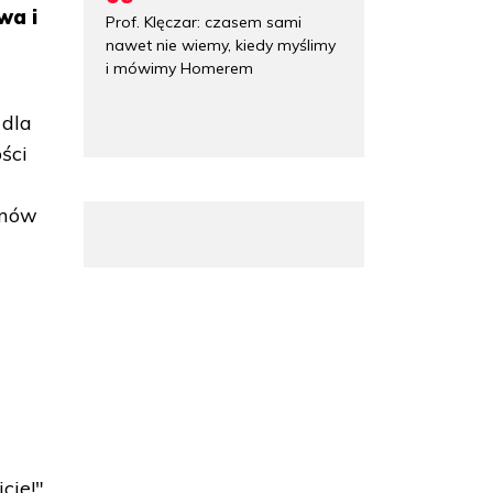
wa i
Prof. Klęczar: czasem sami
nawet nie wiemy, kiedy myślimy
i mówimy Homerem
 dla
ści
omów
cie!".