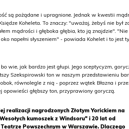
ść są pożądane i upragnione. Jednak w kwestii mądr
Księdze Koheleta. To znaczy: "uważaj, żebyś nie był z
ałem mądrości i głęboka głębia, kto ją znajdzie". "Nie
 oko napełni słyszeniem" - powiada Kohelet i to jest t
 bo wie, jak bardzo jest głupi. Jego sceptycyzm, goryc
ystszy Szekspirowski ton w naszym przedstawieniu ba
obok, równolegle z nią - poprzez wątek Błazna i prze
ej opowieści głębszy ton, przyprawiony goryczą.
iej realizacji nagrodzonych Złotym Yorickiem na
Wesołych kumoszek z Windsoru" i 20 lat od
 w Teatrze Powszechnym w Warszawie. Dlaczego