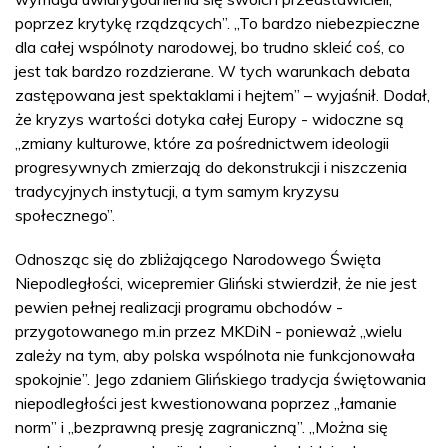
poprzez krytykę rządzących”. „To bardzo niebezpieczne
dla całej wspólnoty narodowej, bo trudno skleić coś, co
jest tak bardzo rozdzierane. W tych warunkach debata
zastępowana jest spektaklami i hejtem” – wyjaśnił. Dodał,
że kryzys wartości dotyka całej Europy - widoczne są
„zmiany kulturowe, które za pośrednictwem ideologii
progresywnych zmierzają do dekonstrukcji i niszczenia
tradycyjnych instytucji, a tym samym kryzysu
społecznego”.
Odnosząc się do zbliżającego Narodowego Święta
Niepodległości, wicepremier Gliński stwierdził, że nie jest
pewien pełnej realizacji programu obchodów -
przygotowanego m.in przez MKDiN - ponieważ „wielu
zależy na tym, aby polska wspólnota nie funkcjonowała
spokojnie”. Jego zdaniem Glińskiego tradycja świętowania
niepodległości jest kwestionowana poprzez „łamanie
norm” i „bezprawną presję zagraniczną”. „Można się