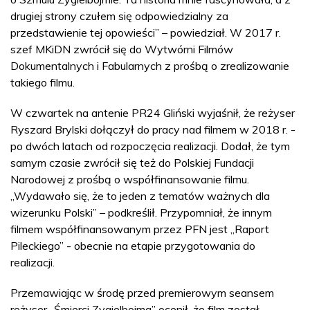
drugiej strony czułem się odpowiedzialny za
przedstawienie tej opowieści” – powiedział. W 2017 r.
szef MKiDN zwrócił się do Wytwórni Filmów
Dokumentalnych i Fabularnych z prośbą o zrealizowanie
takiego filmu.
W czwartek na antenie PR24 Gliński wyjaśnił, że reżyser
Ryszard Brylski dołączył do pracy nad filmem w 2018 r. -
po dwóch latach od rozpoczęcia realizacji. Dodał, że tym
samym czasie zwrócił się też do Polskiej Fundacji
Narodowej z prośbą o współfinansowanie filmu.
„Wydawało się, że to jeden z tematów ważnych dla
wizerunku Polski” – podkreślił. Przypomniał, że innym
filmem współfinansowanym przez PFN jest „Raport
Pileckiego” - obecnie na etapie przygotowania do
realizacji.
Przemawiając w środę przed premierowym seansem
reżyser „Śmierci Zygielbojma” ocenił, że film został