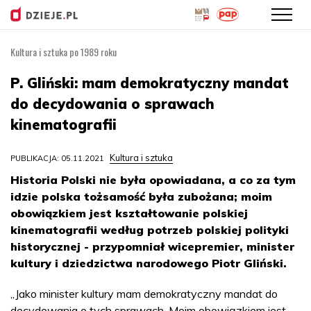
Kultura i sztuka po 1989 roku
Przejdź
do
P. Gliński: mam demokratyczny mandat
treści
do decydowania o sprawach
kinematografii
Kultura i sztuka
PUBLIKACJA: 05.11.2021
Historia Polski nie była opowiadana, a co za tym
idzie polska tożsamość była zubożana; moim
obowiązkiem jest kształtowanie polskiej
kinematografii według potrzeb polskiej polityki
historycznej - przypomniał wicepremier, minister
kultury i dziedzictwa narodowego Piotr Gliński.
„Jako minister kultury mam demokratyczny mandat do
decydowania o tych sprawach. Moim obowiązkiem jest