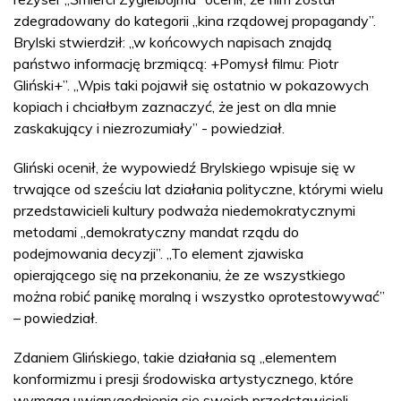
zdegradowany do kategorii „kina rządowej propagandy”.
Brylski stwierdził: „w końcowych napisach znajdą
państwo informację brzmiącą: +Pomysł filmu: Piotr
Gliński+”. „Wpis taki pojawił się ostatnio w pokazowych
kopiach i chciałbym zaznaczyć, że jest on dla mnie
zaskakujący i niezrozumiały” - powiedział.
Gliński ocenił, że wypowiedź Brylskiego wpisuje się w
trwające od sześciu lat działania polityczne, którymi wielu
przedstawicieli kultury podważa niedemokratycznymi
metodami „demokratyczny mandat rządu do
podejmowania decyzji”. „To element zjawiska
opierającego się na przekonaniu, że ze wszystkiego
można robić panikę moralną i wszystko oprotestowywać”
– powiedział.
Zdaniem Glińskiego, takie działania są „elementem
konformizmu i presji środowiska artystycznego, które
wymaga uwiarygodnienia się swoich przedstawicieli,