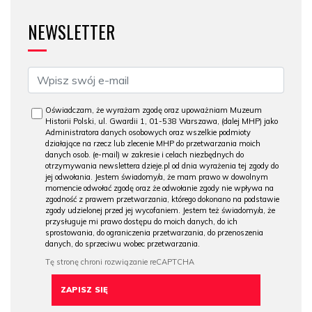
NEWSLETTER
Oświadczam, że wyrażam zgodę oraz upoważniam Muzeum
Historii Polski, ul. Gwardii 1, 01-538 Warszawa, (dalej MHP) jako
Administratora danych osobowych oraz wszelkie podmioty
działające na rzecz lub zlecenie MHP do przetwarzania moich
danych osob. (e-mail) w zakresie i celach niezbędnych do
otrzymywania newslettera dzieje.pl od dnia wyrażenia tej zgody do
jej odwołania. Jestem świadomy/a, że mam prawo w dowolnym
momencie odwołać zgodę oraz że odwołanie zgody nie wpływa na
zgodność z prawem przetwarzania, którego dokonano na podstawie
zgody udzielonej przed jej wycofaniem. Jestem też świadomy/a, że
przysługuje mi prawo dostępu do moich danych, do ich
sprostowania, do ograniczenia przetwarzania, do przenoszenia
danych, do sprzeciwu wobec przetwarzania.