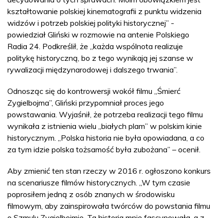
kształtowanie polskiej kinematografii z punktu widzenia
widzów i potrzeb polskiej polityki historycznej” -
powiedział Gliński w rozmowie na antenie Polskiego
Radia 24. Podkreślił, że „każda wspólnota realizuje
politykę historyczną, bo z tego wynikają jej szanse w
rywalizacji międzynarodowej i dalszego trwania”.
Odnosząc się do kontrowersji wokół filmu „Śmierć
Zygielbojma”, Gliński przypomniał proces jego
powstawania. Wyjaśnił, że potrzeba realizacji tego filmu
wynikała z istnienia wielu „białych plam” w polskim kinie
historycznym. „Polska historia nie była opowiadana, a co
za tym idzie polska tożsamość była zubożana” – ocenił.
Aby zmienić ten stan rzeczy w 2016 r. ogłoszono konkurs
na scenariusze filmów historycznych. „W tym czasie
poprosiłem jedną z osób znanych w środowisku
filmowym, aby zainspirowała twórców do powstania filmu
o Szmulu Zygielbojmie. Ta historia mnie fascynowała, a z