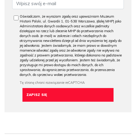
Oświadczam, że wyrażam zgodę oraz upoważniam Muzeum
Historii Polski, ul. Gwardii 1, 01-538 Warszawa, (dalej MHP) jako
Administratora danych osobowych oraz wszelkie podmioty
działające na rzecz lub zlecenie MHP do przetwarzania moich
danych osob. (e-mail) w zakresie i celach niezbędnych do
otrzymywania newslettera dzieje.pl od dnia wyrażenia tej zgody do
jej odwołania. Jestem świadomy/a, że mam prawo w dowolnym
momencie odwołać zgodę oraz że odwołanie zgody nie wpływa na
zgodność z prawem przetwarzania, którego dokonano na podstawie
zgody udzielonej przed jej wycofaniem. Jestem też świadomy/a, że
przysługuje mi prawo dostępu do moich danych, do ich
sprostowania, do ograniczenia przetwarzania, do przenoszenia
danych, do sprzeciwu wobec przetwarzania.