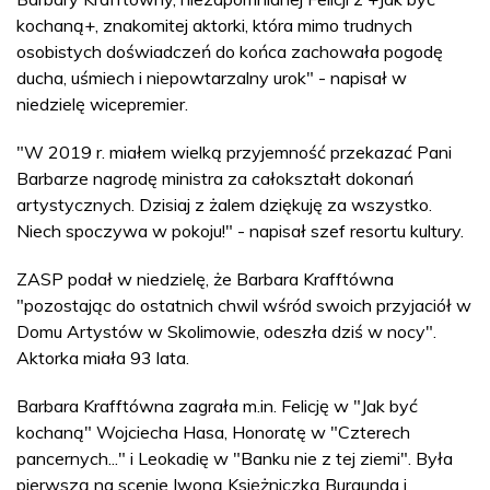
kochaną+, znakomitej aktorki, która mimo trudnych
osobistych doświadczeń do końca zachowała pogodę
ducha, uśmiech i niepowtarzalny urok" - napisał w
niedzielę wicepremier.
"W 2019 r. miałem wielką przyjemność przekazać Pani
Barbarze nagrodę ministra za całokształt dokonań
artystycznych. Dzisiaj z żalem dziękuję za wszystko.
Niech spoczywa w pokoju!" - napisał szef resortu kultury.
ZASP podał w niedzielę, że Barbara Krafftówna
"pozostając do ostatnich chwil wśród swoich przyjaciół w
Domu Artystów w Skolimowie, odeszła dziś w nocy".
Aktorka miała 93 lata.
Barbara Krafftówna zagrała m.in. Felicję w "Jak być
kochaną" Wojciecha Hasa, Honoratę w "Czterech
pancernych..." i Leokadię w "Banku nie z tej ziemi". Była
pierwszą na scenie Iwoną Księżniczką Burgunda i