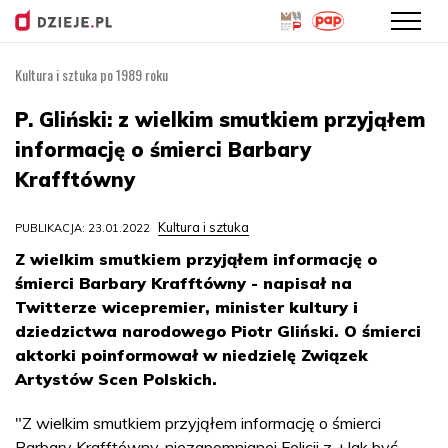
Kultura i sztuka po 1989 roku
Przejdź
do
P. Gliński: z wielkim smutkiem przyjąłem
treści
informację o śmierci Barbary
Krafftówny
Kultura i sztuka
PUBLIKACJA: 23.01.2022
Z wielkim smutkiem przyjąłem informację o
śmierci Barbary Krafftówny - napisał na
Twitterze wicepremier, minister kultury i
dziedzictwa narodowego Piotr Gliński. O śmierci
aktorki poinformował w niedzielę Związek
Artystów Scen Polskich.
"Z wielkim smutkiem przyjąłem informację o śmierci
Barbary Krafftówny, niezapomnianej Felicji z +Jak być