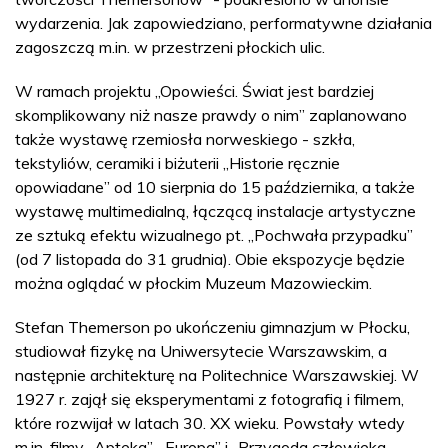
wydarzenia. Jak zapowiedziano, performatywne działania
zagoszczą m.in. w przestrzeni płockich ulic.
W ramach projektu „Opowieści. Świat jest bardziej
skomplikowany niż nasze prawdy o nim” zaplanowano
także wystawę rzemiosła norweskiego - szkła,
tekstyliów, ceramiki i biżuterii „Historie ręcznie
opowiadane” od 10 sierpnia do 15 października, a także
wystawę multimedialną, łączącą instalacje artystyczne
ze sztuką efektu wizualnego pt. „Pochwała przypadku”
(od 7 listopada do 31 grudnia). Obie ekspozycje będzie
można oglądać w płockim Muzeum Mazowieckim.
Stefan Themerson po ukończeniu gimnazjum w Płocku,
studiował fizykę na Uniwersytecie Warszawskim, a
następnie architekturę na Politechnice Warszawskiej. W
1927 r. zajął się eksperymentami z fotografią i filmem,
które rozwijał w latach 30. XX wieku. Powstały wtedy
m.in. filmy „Apteka”, „Europa” i „Przygoda człowieka