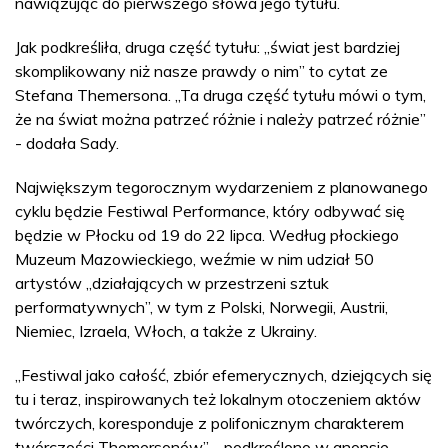
nawiązując do pierwszego słowa jego tytułu.
Jak podkreśliła, druga część tytułu: „świat jest bardziej
skomplikowany niż nasze prawdy o nim” to cytat ze
Stefana Themersona. „Ta druga część tytułu mówi o tym,
że na świat można patrzeć różnie i należy patrzeć różnie”
- dodała Sady.
Największym tegorocznym wydarzeniem z planowanego
cyklu będzie Festiwal Performance, który odbywać się
będzie w Płocku od 19 do 22 lipca. Według płockiego
Muzeum Mazowieckiego, weźmie w nim udział 50
artystów „działających w przestrzeni sztuk
performatywnych”, w tym z Polski, Norwegii, Austrii,
Niemiec, Izraela, Włoch, a także z Ukrainy.
„Festiwal jako całość, zbiór efemerycznych, dziejących się
tu i teraz, inspirowanych też lokalnym otoczeniem aktów
twórczych, koresponduje z polifonicznym charakterem
twórczości Themersonów” - podkreślono w anonsie