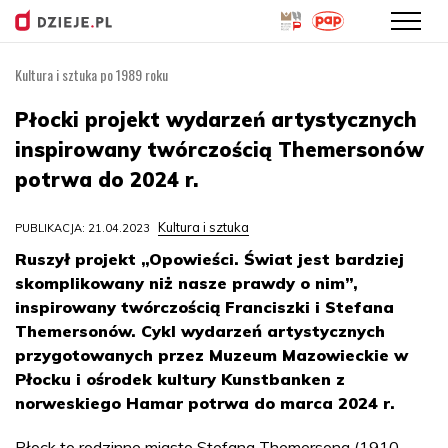
Kultura i sztuka po 1989 roku
Przejdź
do
Płocki projekt wydarzeń artystycznych
treści
inspirowany twórczością Themersonów
potrwa do 2024 r.
Kultura i sztuka
PUBLIKACJA: 21.04.2023
Ruszył projekt „Opowieści. Świat jest bardziej
skomplikowany niż nasze prawdy o nim”,
inspirowany twórczością Franciszki i Stefana
Themersonów. Cykl wydarzeń artystycznych
przygotowanych przez Muzeum Mazowieckie w
Płocku i ośrodek kultury Kunstbanken z
norweskiego Hamar potrwa do marca 2024 r.
Płock to rodzinne miasto Stefana Themersona (1910-