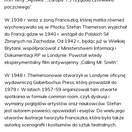
poczciwego”.
W 1938 r. wraz z żoną Franciszką, której matka również
wychowywała się w Płocku, Stefan Themerson wyjechał
do Francji, gdzie w 1940 r. wstąpił do Polskich Sił
Zbrojnych na Zachodzie. Od 1942 r., będąc już w Wielkiej
Brytanii, współpracował z Ministerstwem Informacji i
Dokumentacji RP w Londynie. Powstał wtedy
eksperymentalny film antywojenny „Calling Mr. Smith”.
W 1948 r. Themersonowie otworzyli w Londynie oficynę
wydawniczą Gaberbochus Press, którą prowadzili do
1979 r. W latach 1957-59 organizowali tam otwarte
spotkania w formule common room, czyli dyskusji i
wymiany poglądów artystów oraz naukowców. Stefan
jest autorem powieści, opowiadań i esejów. Do wielu jego
utworów ilustracje tworzyła Franciszka, która była także
autorką scenografii i kostiumów do sztuk teatralnych.