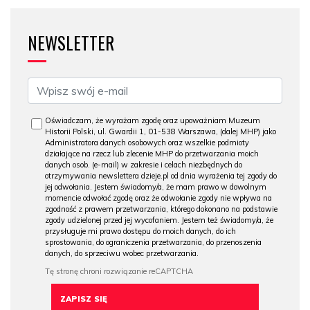
NEWSLETTER
Oświadczam, że wyrażam zgodę oraz upoważniam Muzeum
Historii Polski, ul. Gwardii 1, 01-538 Warszawa, (dalej MHP) jako
Administratora danych osobowych oraz wszelkie podmioty
działające na rzecz lub zlecenie MHP do przetwarzania moich
danych osob. (e-mail) w zakresie i celach niezbędnych do
otrzymywania newslettera dzieje.pl od dnia wyrażenia tej zgody do
jej odwołania. Jestem świadomy/a, że mam prawo w dowolnym
momencie odwołać zgodę oraz że odwołanie zgody nie wpływa na
zgodność z prawem przetwarzania, którego dokonano na podstawie
zgody udzielonej przed jej wycofaniem. Jestem też świadomy/a, że
przysługuje mi prawo dostępu do moich danych, do ich
sprostowania, do ograniczenia przetwarzania, do przenoszenia
danych, do sprzeciwu wobec przetwarzania.