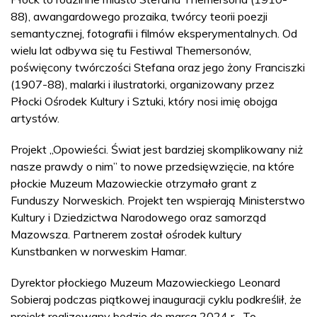
88), awangardowego prozaika, twórcy teorii poezji
semantycznej, fotografii i filmów eksperymentalnych. Od
wielu lat odbywa się tu Festiwal Themersonów,
poświęcony twórczości Stefana oraz jego żony Franciszki
(1907-88), malarki i ilustratorki, organizowany przez
Płocki Ośrodek Kultury i Sztuki, który nosi imię obojga
artystów.
Projekt „Opowieści. Świat jest bardziej skomplikowany niż
nasze prawdy o nim” to nowe przedsięwzięcie, na które
płockie Muzeum Mazowieckie otrzymało grant z
Funduszy Norweskich. Projekt ten wspierają Ministerstwo
Kultury i Dziedzictwa Narodowego oraz samorząd
Mazowsza. Partnerem został ośrodek kultury
Kunstbanken w norweskim Hamar.
Dyrektor płockiego Muzeum Mazowieckiego Leonard
Sobieraj podczas piątkowej inauguracji cyklu podkreślił, że
projekt realizowany będzie do marca 2024 r. „To