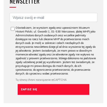
NEWSLETTER
Oświadczam, że wyrażam zgodę oraz upoważniam Muzeum
Historii Polski, ul. Gwardii 1, 01-538 Warszawa, (dalej MHP) jako
Administratora danych osobowych oraz wszelkie podmioty
działające na rzecz lub zlecenie MHP do przetwarzania moich
danych osob. (e-mail) w zakresie i celach niezbędnych do
otrzymywania newslettera dzieje.pl od dnia wyrażenia tej zgody do
jej odwołania. Jestem świadomy/a, że mam prawo w dowolnym
momencie odwołać zgodę oraz że odwołanie zgody nie wpływa na
zgodność z prawem przetwarzania, którego dokonano na podstawie
zgody udzielonej przed jej wycofaniem. Jestem też świadomy/a, że
przysługuje mi prawo dostępu do moich danych, do ich
sprostowania, do ograniczenia przetwarzania, do przenoszenia
danych, do sprzeciwu wobec przetwarzania.