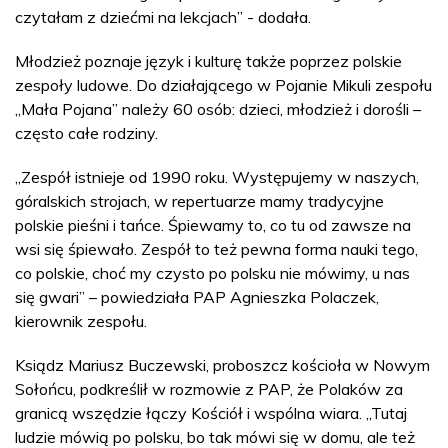
czytałam z dziećmi na lekcjach” - dodała.
Młodzież poznaje język i kulturę także poprzez polskie
zespoły ludowe. Do działającego w Pojanie Mikuli zespołu
„Mała Pojana” należy 60 osób: dzieci, młodzież i dorośli –
często całe rodziny.
„Zespół istnieje od 1990 roku. Występujemy w naszych,
góralskich strojach, w repertuarze mamy tradycyjne
polskie pieśni i tańce. Śpiewamy to, co tu od zawsze na
wsi się śpiewało. Zespół to też pewna forma nauki tego,
co polskie, choć my czysto po polsku nie mówimy, u nas
się gwari” – powiedziała PAP Agnieszka Polaczek,
kierownik zespołu.
Ksiądz Mariusz Buczewski, proboszcz kościoła w Nowym
Sołońcu, podkreślił w rozmowie z PAP, że Polaków za
granicą wszędzie łączy Kościół i wspólna wiara. „Tutaj
ludzie mówią po polsku, bo tak mówi się w domu, ale też