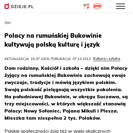
Inne
Przejdź
do
Polacy na rumuńskiej Bukowinie
treści
kultywują polską kulturę i język
Kultura i sztuka
AKTUALIZACJA: 19.07.2016, PUBLIKACJA: 07.10.2012
Dom rodzinny, Kościół i szkoła – dzięki nim Polacy
żyjący na rumuńskiej Bukowinie zachowują swoje
zwyczaje, tradycje i mówią językiem polskim.
Swoją polskość pielęgnują wszystkie pokolenia.
Na południowej Bukowinie, w okręgu Suczawa, są
trzy miejscowości, w których większość stanowią
Polacy: Nowy Sołoniec, Pojana Mikuli i Plesza.
Mieszka tam niespełna 2 tys. Polaków.
Polskie społeczności żyją też w wielu okolicznych