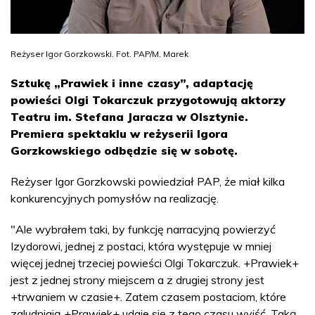
Reżyser Igor Gorzkowski. Fot. PAP/M. Marek
Sztukę „Prawiek i inne czasy”, adaptację
powieści Olgi Tokarczuk przygotowują aktorzy
Teatru im. Stefana Jaracza w Olsztynie.
Premiera spektaklu w reżyserii Igora
Gorzkowskiego odbędzie się w sobotę.
Reżyser Igor Gorzkowski powiedział PAP, że miał kilka
konkurencyjnych pomysłów na realizację.
"Ale wybrałem taki, by funkcję narracyjną powierzyć
Izydorowi, jednej z postaci, która występuje w mniej
więcej jednej trzeciej powieści Olgi Tokarczuk. +Prawiek+
jest z jednej strony miejscem a z drugiej strony jest
+trwaniem w czasie+. Zatem czasem postaciom, które
zaludniają +Prawiek+ udaje się z tego czasu wyjść. Taką