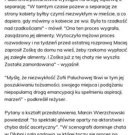
separację. "W tamtym czasie pozew o separację ze
strony kobiety byłby czymś niezwykłym w mieście, a co
dopiero, gdy mówimy o kobiecie ze wsi. Była to rzadkość
nad rzadkościami" - mówił. "Ona ten proces wygrała,
zasądzono jej alimenty. Wytoczyła mężowi proces
rozwodowy i na tydzień przed ostatnią rozprawą Maciej
zaprosił Zośkę do domu na wieś, żeby rzekomo wypłacić
jej zaległe alimenty. I Zośka już z tej chaty nie wyszła.
Została zamordowana" - wyjaśnił.
"Myślę, że niezwykłość Zofii Paluchowej tkwi w tym jej
poszukiwaniu tożsamości, swojego miejsca i podążaniu
niepopularną drogą emancypacji ku spełnieniu aspiracji,
marzeń" - podkreślił reżyser.
Pytany o kształt przedstawienia, Marcin Wierzchowski
powiedział: "to spektakl głównie oparty na aktorstwie i
chyba dość ascetyczny". "W scenografii dominuje chata
w Dłubni i sala sądowa, w której toczy się proces po