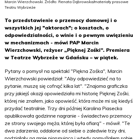
Marcin Wierzchowski. Źródło: Renata Dąbrowska/materiały prasowe
Teatru Wybrzeże
To przedstawienie o przemocy domowej i o
wszystkich jej "aktorach"; o kosztach, o
odpowiedzialności, o winie i o pewnym uwięzieniu
w mechanizmach - mówi PAP Marcin
Wierzchowski, reżyser „Pięknej Zośki”. Premiera
w Teatrze Wybrzeże w Gdańsku – w piątek.
Pytany o pomysł na spektakl "Piękna Zośka", Marcin
Wierzchowski powiedział: "Aby odpowiedzieć na to
pytanie, muszę się cofnąć kilka lat". "Znajoma graficzka
przy jakiejś okazji opowiedziała mi historię Pięknej Zośki,
której nie znałem, jako opowieść, która może mi się kiedyś
przydać teatralnie. Trzy dni później Karolina Piasecka
opublikowała godzinne nagranie - świadectwo przemocy
ze strony swojego męża, której była ofiarą" - mówił. "Te
dwa zdarzenia, oddalone od siebie o zaledwie trzy dni,
podziałały na mnie piorunująco i wtedy pomyślałem sobie,