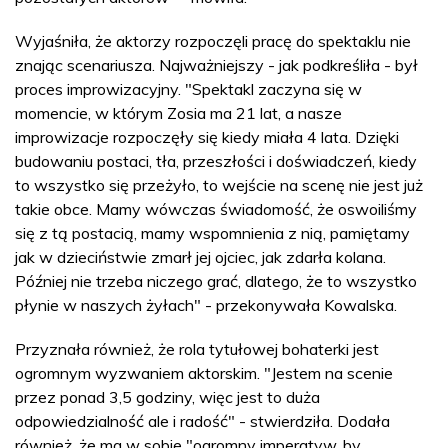
Wyjaśniła, że aktorzy rozpoczęli pracę do spektaklu nie
znając scenariusza. Najważniejszy - jak podkreśliła - był
proces improwizacyjny. "Spektakl zaczyna się w
momencie, w którym Zosia ma 21 lat, a nasze
improwizacje rozpoczęły się kiedy miała 4 lata. Dzięki
budowaniu postaci, tła, przeszłości i doświadczeń, kiedy
to wszystko się przeżyło, to wejście na scenę nie jest już
takie obce. Mamy wówczas świadomość, że oswoiliśmy
się z tą postacią, mamy wspomnienia z nią, pamiętamy
jak w dzieciństwie zmarł jej ojciec, jak zdarła kolana.
Później nie trzeba niczego grać, dlatego, że to wszystko
płynie w naszych żyłach" - przekonywała Kowalska.
Przyznała również, że rola tytułowej bohaterki jest
ogromnym wyzwaniem aktorskim. "Jestem na scenie
przez ponad 3,5 godziny, więc jest to duża
odpowiedzialność ale i radość" - stwierdziła. Dodała
również, że ma w sobie "ogromny imperatyw, by