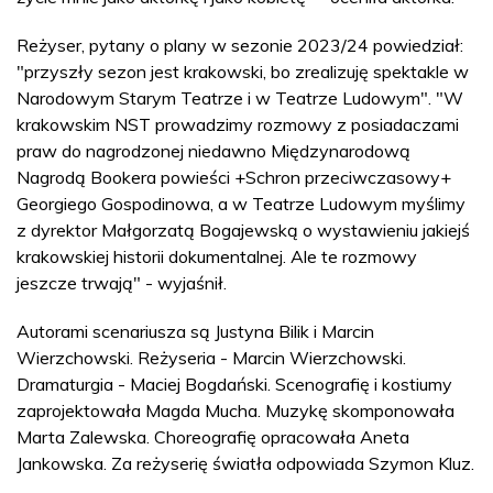
Reżyser, pytany o plany w sezonie 2023/24 powiedział:
"przyszły sezon jest krakowski, bo zrealizuję spektakle w
Narodowym Starym Teatrze i w Teatrze Ludowym". "W
krakowskim NST prowadzimy rozmowy z posiadaczami
praw do nagrodzonej niedawno Międzynarodową
Nagrodą Bookera powieści +Schron przeciwczasowy+
Georgiego Gospodinowa, a w Teatrze Ludowym myślimy
z dyrektor Małgorzatą Bogajewską o wystawieniu jakiejś
krakowskiej historii dokumentalnej. Ale te rozmowy
jeszcze trwają" - wyjaśnił.
Autorami scenariusza są Justyna Bilik i Marcin
Wierzchowski. Reżyseria - Marcin Wierzchowski.
Dramaturgia - Maciej Bogdański. Scenografię i kostiumy
zaprojektowała Magda Mucha. Muzykę skomponowała
Marta Zalewska. Choreografię opracowała Aneta
Jankowska. Za reżyserię światła odpowiada Szymon Kluz.