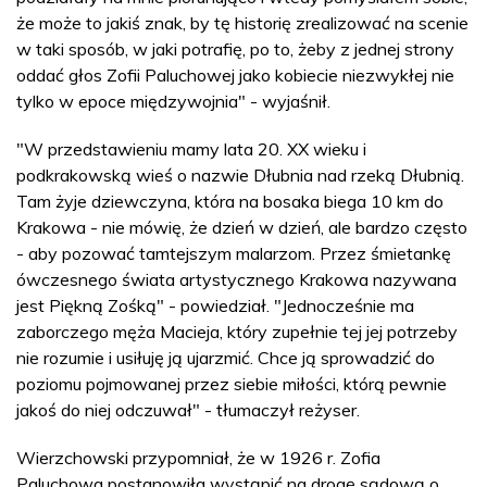
że może to jakiś znak, by tę historię zrealizować na scenie
w taki sposób, w jaki potrafię, po to, żeby z jednej strony
oddać głos Zofii Paluchowej jako kobiecie niezwykłej nie
tylko w epoce międzywojnia" - wyjaśnił.
"W przedstawieniu mamy lata 20. XX wieku i
podkrakowską wieś o nazwie Dłubnia nad rzeką Dłubnią.
Tam żyje dziewczyna, która na bosaka biega 10 km do
Krakowa - nie mówię, że dzień w dzień, ale bardzo często
- aby pozować tamtejszym malarzom. Przez śmietankę
ówczesnego świata artystycznego Krakowa nazywana
jest Piękną Zośką" - powiedział. "Jednocześnie ma
zaborczego męża Macieja, który zupełnie tej jej potrzeby
nie rozumie i usiłuję ją ujarzmić. Chce ją sprowadzić do
poziomu pojmowanej przez siebie miłości, którą pewnie
jakoś do niej odczuwał" - tłumaczył reżyser.
Wierzchowski przypomniał, że w 1926 r. Zofia
Paluchowa postanowiła wystąpić na drogę sądową o