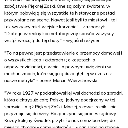
zabójstwie Pięknej Zośki. One są całym światem, w
którym pojawiają się wszystkie te historyczne postaci
przywołane na scenę. Nawet jeśli byli to miastowi - to i
tak wszyscy mieli wiejskie korzenie" - zaznaczył.
"Dlatego w realny lub metaforyczny sposób wszyscy
wciąż wracają do tej chaty" - wyjaśnił reżyser.
"To na pewno jest przedstawienie o przemocy domowej i
o wszystkich jego +aktorach+; o kosztach, o
odpowiedzialności, o winie i o pewnym uwięzieniu w
mechanizmach, które sięgają dużo głębiej w czas niż
nasze metryki" - ocenił Marcin Wierzchowski.
"W roku 1927 w podkrakowskiej wsi dochodzi do zbrodni,
która elektryzuje całą Polskę. Jedyny podejrzany w tej
sprawie - mąż Pięknej Zośki, Maciej, szewc i rolnik - nie
przyznaje się do winy. Rozpoczyna się proces sądowy.
Każdy kolejny świadek przybliża nas coraz bardziej do
miejsca zbrodni - domu Paluchów" - napisano na stronie