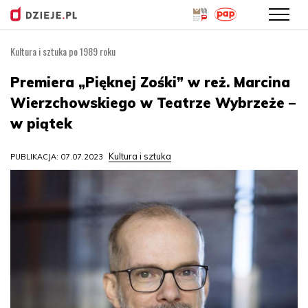
Kultura i sztuka po 1989 roku
Przejdź
do
Premiera „Pięknej Zośki” w reż. Marcina
treści
Wierzchowskiego w Teatrze Wybrzeże –
w piątek
Kultura i sztuka
PUBLIKACJA: 07.07.2023