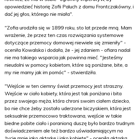
opowiedzieć historię Zofii Paluch z domu Frontczakówny, i
dać jej głos, którego nie miała".
"Zofia urodziła się w 1899 roku, sto lat przede mną. Mam
wrażenie, że przez ten czas rozwiązania systemowe
dotyczące przemocy domowej niewiele się zmieniły" -
oceniła Kowalska i dodała, że - jej zdaniem - ofiara nadal
nie ma takiego wsparcia jak powinna mieć. "Jesteśmy
nieudolni w pomocy kobietom, które są poniżane, bite, a
my nie mamy jak im pomóc" - stwierdziła.
"Wejście w ten ciemny świat przemocy jest straszny.
Wejście w ciało kobiety, która jest tak poniżana i bita
przez swojego męża, która chroni swoim ciałem dziecko,
bo nie chce żeby zostało uderzone biczyskiem, która jest
seksualnie przemocowo traktowana, wejście w takie
biedne pobite ciało i poranioną duszę było bardzo trudnym
doświadczeniem ale też bardzo uświadamiającym na
życie mnie jako aktorkę i jako kobietę" - oceniła aktorka.