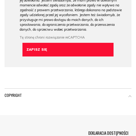
jej odwołania. Jestem świadomy/a, że mam prawo w dowolnym
momencie odwołać zgodę oraz że odwołanie zgody nie wpływa na
zgodność z prawem przetwarzania, którego dokonano na podstawie
zgody udzielonej przed jej wycofaniem. Jestem też świadomy/a, że
przysługuje mi prawo dostępu do moich danych, do ich
sprostowania, do ograniczenia przetwarzania, do przenoszenia
danych, do sprzeciwu wobec przetwarzania.
COPYRIGHT
Menu Footer
DEKLARACJA DOSTĘPNOŚCI