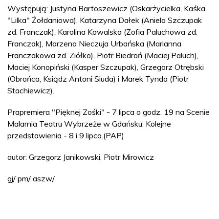
Występują: Justyna Bartoszewicz (Oskarżycielka, Kaśka
"Lilka" Żołdaniowa), Katarzyna Dałek (Aniela Szczupak
zd. Franczak), Karolina Kowalska (Zofia Paluchowa zd.
Franczak), Marzena Nieczuja Urbańska (Marianna
Franczakowa zd. Ziółko), Piotr Biedroń (Maciej Paluch),
Maciej Konopiński (Kasper Szczupak), Grzegorz Otrębski
(Obrońca, Ksiądz Antoni Siuda) i Marek Tynda (Piotr
Stachiewicz).
Prapremiera "Pięknej Zośki" - 7 lipca o godz. 19 na Scenie
Malarnia Teatru Wybrzeże w Gdańsku. Kolejne
przedstawienia - 8 i 9 lipca.(PAP)
autor: Grzegorz Janikowski, Piotr Mirowicz
gj/ pm/ aszw/