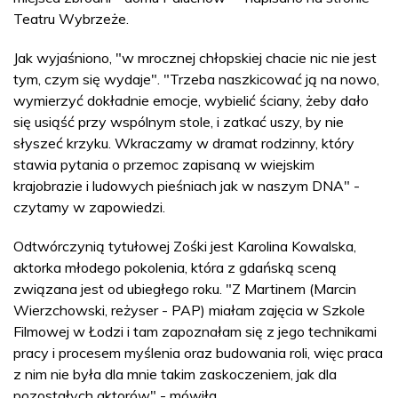
Teatru Wybrzeże.
Jak wyjaśniono, "w mrocznej chłopskiej chacie nic nie jest
tym, czym się wydaje". "Trzeba naszkicować ją na nowo,
wymierzyć dokładnie emocje, wybielić ściany, żeby dało
się usiąść przy wspólnym stole, i zatkać uszy, by nie
słyszeć krzyku. Wkraczamy w dramat rodzinny, który
stawia pytania o przemoc zapisaną w wiejskim
krajobrazie i ludowych pieśniach jak w naszym DNA" -
czytamy w zapowiedzi.
Odtwórczynią tytułowej Zośki jest Karolina Kowalska,
aktorka młodego pokolenia, która z gdańską sceną
związana jest od ubiegłego roku. "Z Martinem (Marcin
Wierzchowski, reżyser - PAP) miałam zajęcia w Szkole
Filmowej w Łodzi i tam zapoznałam się z jego technikami
pracy i procesem myślenia oraz budowania roli, więc praca
z nim nie była dla mnie takim zaskoczeniem, jak dla
pozostałych aktorów" - mówiła.