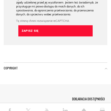
zgody udzielonej przed jej wycofaniem. Jestem też świadomy/a, że
przysługuje mi prawo dostępu do moich danych, do ich
sprostowania, do ograniczenia przetwarzania, do przenoszenia
danych, do sprzeciwu wobec przetwarzania.
COPYRIGHT
Menu Footer
DEKLARACJA DOSTĘPNOŚCI
© COPYRIGHT PAP 2026