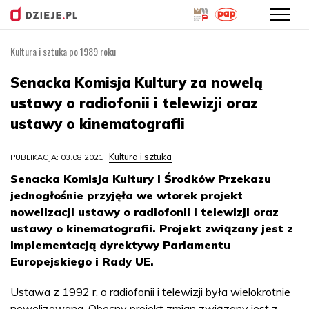
Kultura i sztuka po 1989 roku
Przejdź
do
Senacka Komisja Kultury za nowelą
treści
ustawy o radiofonii i telewizji oraz
ustawy o kinematografii
Kultura i sztuka
PUBLIKACJA: 03.08.2021
Senacka Komisja Kultury i Środków Przekazu
jednogłośnie przyjęła we wtorek projekt
nowelizacji ustawy o radiofonii i telewizji oraz
ustawy o kinematografii. Projekt związany jest z
implementacją dyrektywy Parlamentu
Europejskiego i Rady UE.
Ustawa z 1992 r. o radiofonii i telewizji była wielokrotnie
nowelizowana. Obecny projekt zmian związany jest z