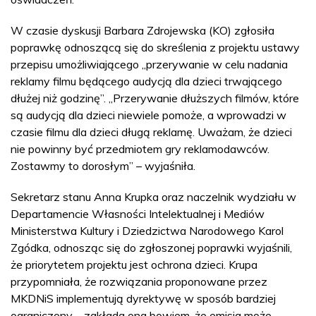
W czasie dyskusji Barbara Zdrojewska (KO) zgłosiła
poprawkę odnoszącą się do skreślenia z projektu ustawy
przepisu umożliwiającego „przerywanie w celu nadania
reklamy filmu będącego audycją dla dzieci trwającego
dłużej niż godzinę”. „Przerywanie dłuższych filmów, które
są audycją dla dzieci niewiele pomoże, a wprowadzi w
czasie filmu dla dzieci długą reklamę. Uważam, że dzieci
nie powinny być przedmiotem gry reklamodawców.
Zostawmy to dorosłym” – wyjaśniła.
Sekretarz stanu Anna Krupka oraz naczelnik wydziału w
Departamencie Własności Intelektualnej i Mediów
Ministerstwa Kultury i Dziedzictwa Narodowego Karol
Zgódka, odnosząc się do zgłoszonej poprawki wyjaśnili,
że priorytetem projektu jest ochrona dzieci. Krupa
przypomniała, że rozwiązania proponowane przez
MKDNiS implementują dyrektywę w sposób bardziej
ograniczony – zakłada ona bowiem, że emisja może