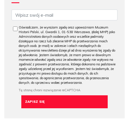
Oświadczam, że wyrażam zgodę oraz upoważniam Muzeum
Historii Polski, ul. Gwardii 1, 01-538 Warszawa, (dalej MHP) jako
Administratora danych osobowych oraz wszelkie podmioty
działające na rzecz lub zlecenie MHP do przetwarzania moich
danych osob. (e-mail) w zakresie i celach niezbędnych do
otrzymywania newslettera dzieje.pl od dnia wyrażenia tej zgody do
jej odwołania. Jestem świadomy/a, że mam prawo w dowolnym
momencie odwołać zgodę oraz że odwołanie zgody nie wpływa na
zgodność z prawem przetwarzania, którego dokonano na podstawie
zgody udzielonej przed jej wycofaniem. Jestem też świadomy/a, że
przysługuje mi prawo dostępu do moich danych, do ich
sprostowania, do ograniczenia przetwarzania, do przenoszenia
danych, do sprzeciwu wobec przetwarzania.