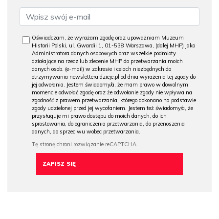
Oświadczam, że wyrażam zgodę oraz upoważniam Muzeum
Historii Polski, ul. Gwardii 1, 01-538 Warszawa, (dalej MHP) jako
Administratora danych osobowych oraz wszelkie podmioty
działające na rzecz lub zlecenie MHP do przetwarzania moich
danych osob. (e-mail) w zakresie i celach niezbędnych do
otrzymywania newslettera dzieje.pl od dnia wyrażenia tej zgody do
jej odwołania. Jestem świadomy/a, że mam prawo w dowolnym
momencie odwołać zgodę oraz że odwołanie zgody nie wpływa na
zgodność z prawem przetwarzania, którego dokonano na podstawie
zgody udzielonej przed jej wycofaniem. Jestem też świadomy/a, że
przysługuje mi prawo dostępu do moich danych, do ich
sprostowania, do ograniczenia przetwarzania, do przenoszenia
danych, do sprzeciwu wobec przetwarzania.