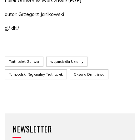
Lalek Guliwer w Warszawie.(PAP)
autor: Grzegorz Janikowski
gj/ dki/
Teatr Lalek Guliwer
wsparcie dla Ukrainy
Tarnopolski Regionalny Teatr Lalek
Oksana Dmitriewa
NEWSLETTER