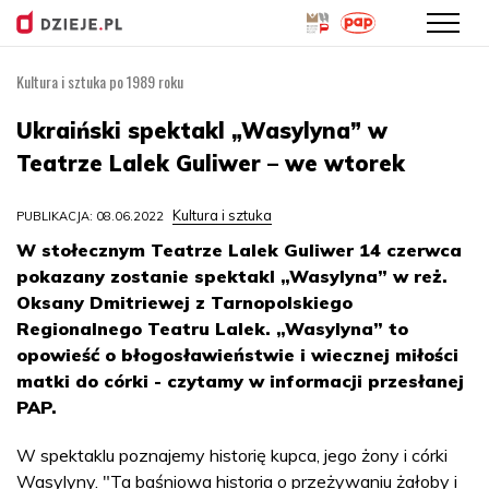
Kultura i sztuka po 1989 roku
Przejdź
do
Ukraiński spektakl „Wasylyna” w
treści
Teatrze Lalek Guliwer – we wtorek
Kultura i sztuka
PUBLIKACJA: 08.06.2022
W stołecznym Teatrze Lalek Guliwer 14 czerwca
pokazany zostanie spektakl „Wasylyna” w reż.
Oksany Dmitriewej z Tarnopolskiego
Regionalnego Teatru Lalek. „Wasylyna” to
opowieść o błogosławieństwie i wiecznej miłości
matki do córki - czytamy w informacji przesłanej
PAP.
W spektaklu poznajemy historię kupca, jego żony i córki
Wasylyny. "Ta baśniowa historia o przeżywaniu żałoby i