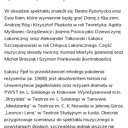
W obsadzie spektaklu znaleźli się: Beata Rybotycka oraz
Ewa Kaim, które wymiennie będą grać Damę z Kluczem;
Andrzej Róg i Krzysztof Pluskota w roli Teoretyka; Agata
Myśliwiec-Grząślewicz i Joanna Pocica jako Dziewczynę
Lakoniczną; oraz Aleksander Talkowski i Łukasz
Szczepanowski w roli Chłopca Lakonicznego. Część
muzyczną obsady tworzą: Konrad Mastyło (pianista) oraz
Michał Braszak i Szymon Frankowski (kontrabasiści).
Łukasz Fijał to przedstawiciel młodego pokolenia
reżyserów (ur. 1988), jest absolwentem historii na
Uniwersytecie Jagiellońskim oraz reżyserii dramatu w
PWST im. L. Solskiego w Krakowie. Wyreżyserował m.in.
„Brzydala” w Teatrze im. L. Solskiego w Tarnowie,
„Miedziankę” w Teatrze im. C. K. Norwida w Jeleniej Górze,
„Leonca i Lenę” w Teatrze Studyjnym w Łodzi. Obecnie
przygotowuje scenariusz do spektaklu muzycznego o
powstaniach śląskich, szczegółów jednak jeszcze nie