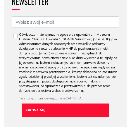
NEWSLETTER
Oświadczam, że wyrażam zgodę oraz upoważniam Muzeum
Historii Polski, ul. Gwardii 1, 01-538 Warszawa, (dalej MHP) jako
Administratora danych osobowych oraz wszelkie podmioty
działające na rzecz lub zlecenie MHP do przetwarzania moich
danych osob. (e-mail) w zakresie i celach niezbędnych do
otrzymywania newslettera dzieje.pl od dnia wyrażenia tej zgody do
jej odwołania. Jestem świadomy/a, że mam prawo w dowolnym
momencie odwołać zgodę oraz że odwołanie zgody nie wpływa na
zgodność z prawem przetwarzania, którego dokonano na podstawie
zgody udzielonej przed jej wycofaniem. Jestem też świadomy/a, że
przysługuje mi prawo dostępu do moich danych, do ich
sprostowania, do ograniczenia przetwarzania, do przenoszenia
danych, do sprzeciwu wobec przetwarzania.