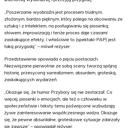
„Poszerzanie wyobraźni jest procesem trudnym,
złożonym, bardzo pięknym, który polega na obcowaniu ze
sztuką i z intelektem, na posługiwaniu się piosenką,
słowem, improwizacją i tenże proces daje czasami
zaskakujące efekty. I właściwie to (spektakl-PAP) jest
taką przygodą” – mówił reżyser.
Przedstawienie opowiada o pięciu postaciach.
Niezwiązane pierwotnie ze sobą sceny tworzą spójną
historię, przesyconą surrealizmem, absurdem, groteską,
zaskakujących wydarzeń.
„Okazuje się, że humor Przybory się nie zestarzał. Co
więcej, piosenki o emocjach, ale też o człowieku w
społeczeństwie i teksty temu poświęcone wzbudzają
żywe zainteresowanie współczesnego widza. Okazuje
się, że pewne absurdalne, groteskowe sytuacje zdarzały
się zawsze” – opowiadał reżyser.