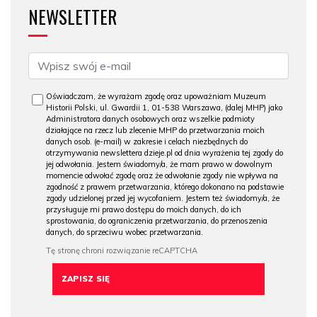
NEWSLETTER
Oświadczam, że wyrażam zgodę oraz upoważniam Muzeum
Historii Polski, ul. Gwardii 1, 01-538 Warszawa, (dalej MHP) jako
Administratora danych osobowych oraz wszelkie podmioty
działające na rzecz lub zlecenie MHP do przetwarzania moich
danych osob. (e-mail) w zakresie i celach niezbędnych do
otrzymywania newslettera dzieje.pl od dnia wyrażenia tej zgody do
jej odwołania. Jestem świadomy/a, że mam prawo w dowolnym
momencie odwołać zgodę oraz że odwołanie zgody nie wpływa na
zgodność z prawem przetwarzania, którego dokonano na podstawie
zgody udzielonej przed jej wycofaniem. Jestem też świadomy/a, że
przysługuje mi prawo dostępu do moich danych, do ich
sprostowania, do ograniczenia przetwarzania, do przenoszenia
danych, do sprzeciwu wobec przetwarzania.