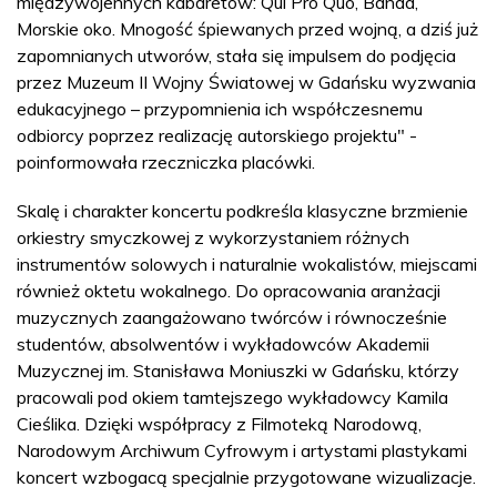
międzywojennych kabaretów: Qui Pro Quo, Banda,
Morskie oko. Mnogość śpiewanych przed wojną, a dziś już
zapomnianych utworów, stała się impulsem do podjęcia
przez Muzeum II Wojny Światowej w Gdańsku wyzwania
edukacyjnego – przypomnienia ich współczesnemu
odbiorcy poprzez realizację autorskiego projektu" -
poinformowała rzeczniczka placówki.
Skalę i charakter koncertu podkreśla klasyczne brzmienie
orkiestry smyczkowej z wykorzystaniem różnych
instrumentów solowych i naturalnie wokalistów, miejscami
również oktetu wokalnego. Do opracowania aranżacji
muzycznych zaangażowano twórców i równocześnie
studentów, absolwentów i wykładowców Akademii
Muzycznej im. Stanisława Moniuszki w Gdańsku, którzy
pracowali pod okiem tamtejszego wykładowcy Kamila
Cieślika. Dzięki współpracy z Filmoteką Narodową,
Narodowym Archiwum Cyfrowym i artystami plastykami
koncert wzbogacą specjalnie przygotowane wizualizacje.