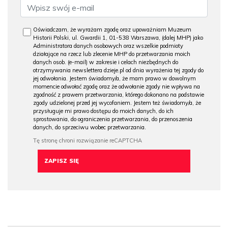
Oświadczam, że wyrażam zgodę oraz upoważniam Muzeum
Historii Polski, ul. Gwardii 1, 01-538 Warszawa, (dalej MHP) jako
Administratora danych osobowych oraz wszelkie podmioty
działające na rzecz lub zlecenie MHP do przetwarzania moich
danych osob. (e-mail) w zakresie i celach niezbędnych do
otrzymywania newslettera dzieje.pl od dnia wyrażenia tej zgody do
jej odwołania. Jestem świadomy/a, że mam prawo w dowolnym
momencie odwołać zgodę oraz że odwołanie zgody nie wpływa na
zgodność z prawem przetwarzania, którego dokonano na podstawie
zgody udzielonej przed jej wycofaniem. Jestem też świadomy/a, że
przysługuje mi prawo dostępu do moich danych, do ich
sprostowania, do ograniczenia przetwarzania, do przenoszenia
danych, do sprzeciwu wobec przetwarzania.