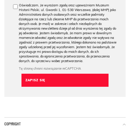
Oświadczam, że wyrażam zgodę oraz upoważniam Muzeum
Historii Polski, ul. Gwardii 1, 01-538 Warszawa, (dalej MHP) jako
Administratora danych osobowych oraz wszelkie podmioty
działające na rzecz lub zlecenie MHP do przetwarzania moich
danych osob. (e-mail) w zakresie i celach niezbędnych do
otrzymywania newslettera dzieje.pl od dnia wyrażenia tej zgody do
jej odwołania. Jestem świadomy/a, że mam prawo w dowolnym
momencie odwołać zgodę oraz że odwołanie zgody nie wpływa na
zgodność z prawem przetwarzania, którego dokonano na podstawie
zgody udzielonej przed jej wycofaniem. Jestem też świadomy/a, że
przysługuje mi prawo dostępu do moich danych, do ich
sprostowania, do ograniczenia przetwarzania, do przenoszenia
danych, do sprzeciwu wobec przetwarzania.
COPYRIGHT