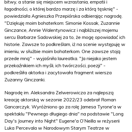
bitwy, a stanie się miejscem wzrastania, empatii i
łagodności, o której bardzo marzę i za którą tęsknię" -
powiedziała Agnieszka Przepiórska odbierając nagrodę.
"Dziękuję moim bohaterkom: Simonie Kossak, Zuzannie
Ginczance, Annie Walentynowicz i najbliższej mojemu
sercu Barbarze Sadowskiej za to, że mogę opowiadać ich
historie. Zawsze to podkreślam, iż na scenie występuję w
imieniu, w służbie moim bohaterkom. One zawsze stoją
przede mną" - wyjaśniła laureatka. "Ja niejako jestem
przekaźnikiem ich myśli, ich twórczości, poezji" -
podkreśliła aktorka i zacytowała fragment wiersza
Zuzanny Ginczanki.
Nagrodę im. Aleksandra Zelwerowicza za najlepszą
kreację aktorską w sezonie 2022/23 odebrał Roman
Gancarczyk. Wyróżniono go za rolę Jamesa Tyrone'a w
spektaklu "Pewnego długiego dnia" na podstawie "Long
Day's Journey into Night" Eugene'a O’Neilla w reżyserii
Luka Percevala w Narodowym Starym Teatrze w