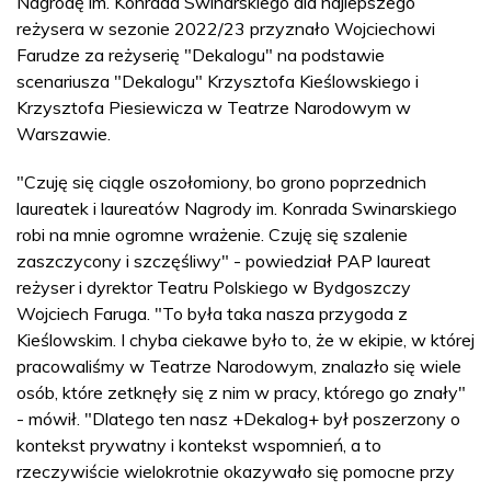
Nagrodę im. Konrada Swinarskiego dla najlepszego
reżysera w sezonie 2022/23 przyznało Wojciechowi
Farudze za reżyserię "Dekalogu" na podstawie
scenariusza "Dekalogu" Krzysztofa Kieślowskiego i
Krzysztofa Piesiewicza w Teatrze Narodowym w
Warszawie.
"Czuję się ciągle oszołomiony, bo grono poprzednich
laureatek i laureatów Nagrody im. Konrada Swinarskiego
robi na mnie ogromne wrażenie. Czuję się szalenie
zaszczycony i szczęśliwy" - powiedział PAP laureat
reżyser i dyrektor Teatru Polskiego w Bydgoszczy
Wojciech Faruga. "To była taka nasza przygoda z
Kieślowskim. I chyba ciekawe było to, że w ekipie, w której
pracowaliśmy w Teatrze Narodowym, znalazło się wiele
osób, które zetknęły się z nim w pracy, którego go znały"
- mówił. "Dlatego ten nasz +Dekalog+ był poszerzony o
kontekst prywatny i kontekst wspomnień, a to
rzeczywiście wielokrotnie okazywało się pomocne przy