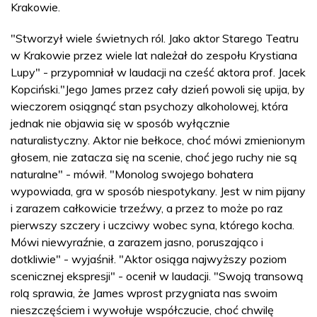
Krakowie.
"Stworzył wiele świetnych ról. Jako aktor Starego Teatru
w Krakowie przez wiele lat należał do zespołu Krystiana
Lupy" - przypomniał w laudacji na cześć aktora prof. Jacek
Kopciński."Jego James przez cały dzień powoli się upija, by
wieczorem osiągnąć stan psychozy alkoholowej, która
jednak nie objawia się w sposób wyłącznie
naturalistyczny. Aktor nie bełkoce, choć mówi zmienionym
głosem, nie zatacza się na scenie, choć jego ruchy nie są
naturalne" - mówił. "Monolog swojego bohatera
wypowiada, gra w sposób niespotykany. Jest w nim pijany
i zarazem całkowicie trzeźwy, a przez to może po raz
pierwszy szczery i uczciwy wobec syna, którego kocha.
Mówi niewyraźnie, a zarazem jasno, poruszająco i
dotkliwie" - wyjaśnił. "Aktor osiąga najwyższy poziom
scenicznej ekspresji" - ocenił w laudacji. "Swoją transową
rolą sprawia, że James wprost przygniata nas swoim
nieszczęściem i wywołuje współczucie, choć chwilę