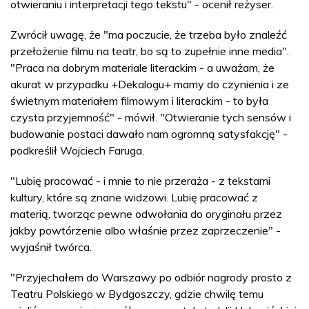
otwieraniu i interpretacji tego tekstu" - ocenił reżyser.
Zwrócił uwagę, że "ma poczucie, że trzeba było znaleźć
przełożenie filmu na teatr, bo są to zupełnie inne media".
"Praca na dobrym materiale literackim - a uważam, że
akurat w przypadku +Dekalogu+ mamy do czynienia i ze
świetnym materiałem filmowym i literackim - to była
czysta przyjemność" - mówił. "Otwieranie tych sensów i
budowanie postaci dawało nam ogromną satysfakcję" -
podkreślił Wojciech Faruga.
"Lubię pracować - i mnie to nie przeraża - z tekstami
kultury, które są znane widzowi. Lubię pracować z
materią, tworząc pewne odwołania do oryginału przez
jakby powtórzenie albo właśnie przez zaprzeczenie" -
wyjaśnił twórca.
"Przyjechałem do Warszawy po odbiór nagrody prosto z
Teatru Polskiego w Bydgoszczy, gdzie chwilę temu