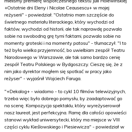
mieliśmy premierę współczesnego tekstu Julii Holewińskiej
+Ostatnie dni Eleny i Nicolae Ceausescu+ w mojej
reżyserii" - powiedział. "Ostatnio mam szczęście do
świetnego materiału literackiego, który wychodzi od
faktów, wychodzi od historii, ale tak naprawdę pozwala
sobie na swobodną grę tymi faktami, pozwala sobie na
momenty groteski i na momenty patosu" - tłumaczył. "I to
też była wielka przyjemność, bo uwielbiam zespół Teatru
Narodowego w Warszawie, ale tak samo bardzo cenię
zespół Teatru Polskiego w Bydgoszczy. Cieszę się, że z
nim jako dyrektor mogłem się spotkać w pracy jako
reżyser" - wyjaśnił Wojciech Faruga.
"+Dekalog+ - wiadomo - to cykl 10 filmów telewizyjnych,
trzeba więc było dobrego pomysłu, by zaadaptować go
na scenę. Kompozycja spektaklu, który wyreżyserował
nasz laureat, jest perfekcyjna. Ramę dla całości opowieści
stanowi wykład uniwersytecki, który ma miejsce w VIII
części cyklu Kieślowskiego i Piesiewicza" - powiedział w