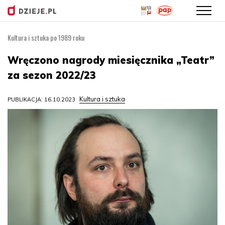
Kultura i sztuka po 1989 roku
Przejdź
do
Wręczono nagrody miesięcznika „Teatr”
treści
za sezon 2022/23
Kultura i sztuka
PUBLIKACJA: 16.10.2023