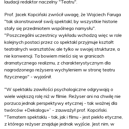
laudacji redaktor naczelny "Teatru".
Prof. Jacek Kopciński zwrócił uwagę, że Wojciech Faruga
"tak skonstruował swój spektakl, by wszystkie historie
stały się przedmiotem wspólnego namysłu".
"Poszczególni uczestnicy wykładu wchodzą więc w role
kolejnych postaci przez co spektakl przyjmuje kształt
teatralnych warsztatów, ale tylko w swojej strukturze, a
nie konwencji. Ta bowiem mieści się w granicach
dramatycznego realizmu, z charakterystycznym dla
nagrodzonego reżysera wychyleniem w stronę teatru
fizycznego" - wyjaśnił.
"W spektaklu zawiłości psychologiczne odgrywają o
wiele większą rolę niż w filmie. Reżyser ani na chwilę nie
porzuca jednak perspektywy etycznej - tak ważnej dla
twórców +Dekalogu+” - zauważył prof. Kopciński.
"Tematem spektaklu - tak, jak i filmu - jest piekło etyczne,
z którego reżyser znajduje jednak wyjście. Jest nim, w