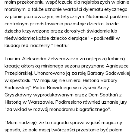
moim przekonaniu, współczucie dla najsłabszych w planie
moralnym, a także uznanie wartości dylematu etycznego
w planie poznawczym, estetycznym. Natomiast punktem
centralnym przedstawienia pozostaje dziecko, każde
dziecko krzywdzone przez dorosłych świadomie lub
nieświadomie; każde dziecko cierpiące" - podkreślił w
laudacji red. naczelny "Teatru".
Laur im. Aleksandra Zelwerowicza za najlepszą kobiecą
kreację aktorską minionego sezonu przyznano Agnieszce
Przepiórskiej. Uhonorowano ją za rolę Barbary Sadowskiej
w spektaklu "W maju się nie umiera. Historia Barbary
Sadowskiej" Piotra Rowickiego w reżyserii Anny
Gryszkówny wyprodukowanym przez Dom Spotkań z
Historią w Warszawie. Podkreślono również uznanie jury
"za wkład w rozwój monodramu biograficznego".
"Mam nadzieję, że ta nagroda sprawi w jakiś magiczny
sposób, że pole mojej twórczości przestanie być polem