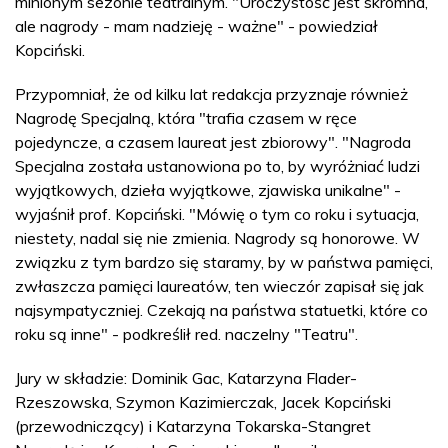
minionym sezonie teatralnym. "Uroczystość jest skromna,
ale nagrody - mam nadzieję - ważne" - powiedział
Kopciński.
Przypomniał, że od kilku lat redakcja przyznaje również
Nagrodę Specjalną, która "trafia czasem w ręce
pojedyncze, a czasem laureat jest zbiorowy". "Nagroda
Specjalna została ustanowiona po to, by wyróżniać ludzi
wyjątkowych, dzieła wyjątkowe, zjawiska unikalne" -
wyjaśnił prof. Kopciński. "Mówię o tym co roku i sytuacja,
niestety, nadal się nie zmienia. Nagrody są honorowe. W
związku z tym bardzo się staramy, by w państwa pamięci,
zwłaszcza pamięci laureatów, ten wieczór zapisał się jak
najsympatyczniej. Czekają na państwa statuetki, które co
roku są inne" - podkreślił red. naczelny "Teatru".
Jury w składzie: Dominik Gac, Katarzyna Flader-
Rzeszowska, Szymon Kazimierczak, Jacek Kopciński
(przewodniczący) i Katarzyna Tokarska-Stangret