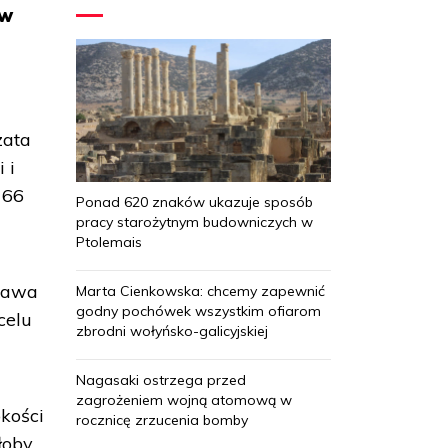
ów
zata
 i
 66
Ponad 620 znaków ukazuje sposób
pracy starożytnym budowniczych w
Ptolemais
prawa
Marta Cienkowska: chcemy zapewnić
godny pochówek wszystkim ofiarom
celu
zbrodni wołyńsko-galicyjskiej
Nagasaki ostrzega przed
zagrożeniem wojną atomową w
okości
rocznicę zrzucenia bomby
łoby