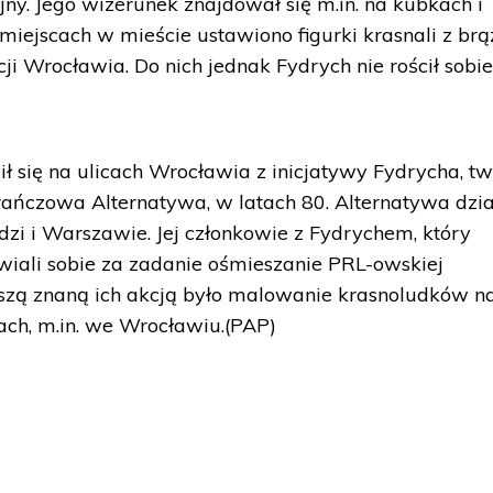
y. Jego wizerunek znajdował się m.in. na kubkach i
miejscach w mieście ustawiono figurki krasnali z brą
i Wrocławia. Do nich jednak Fydrych nie rościł sobi
ł się na ulicach Wrocławia z inicjatywy Fydrycha, t
czowa Alternatywa, w latach 80. Alternatywa dzia
odzi i Warszawie. Jej członkowie z Fydrychem, który
wiali sobie za zadanie ośmieszanie PRL-owskiej
wszą znaną ich akcją było malowanie krasnoludków n
ch, m.in. we Wrocławiu.(PAP)