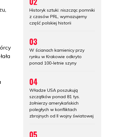
02
zu,
Historyk sztuki: niszcząc pomniki
z czasów PRL, wymazujemy
e
część polskiej historii
03
wórcy
W ścianach kamienicy przy
łała
rynku w Krakowie odkryto
ponad 100-letnie szyny
04
a
Władze USA poszukują
szczątków ponad 81 tys.
żołnierzy amerykańskich
poległych w konfliktach
zbrojnych od II wojny światowej
05