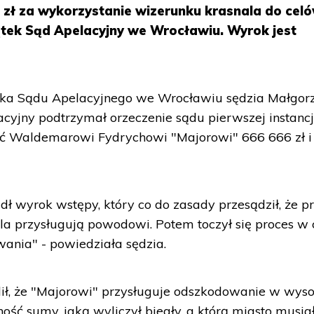
 zł za wykorzystanie wizerunku krasnala do cel
ątek Sąd Apelacyjny we Wrocławiu. Wyrok jest
zka Sądu Apelacyjnego we Wrocławiu sędzia Małgor
cyjny podtrzymał orzeczenie sądu pierwszej instancji
ić Waldemarowi Fydrychowi "Majorowi" 666 666 zł i
dł wyrok wstępy, który co do zasady przesądził, że 
la przysługują powodowi. Potem toczył się proces w 
ania" - powiedziała sędzia.
alił, że "Majorowi" przysługuje odszkodowanie w wys
ność sumy, jaką wyliczył biegły, a którą miasto musia