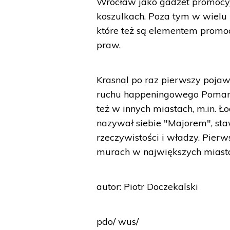
Wrocław jako gadżet promocyjn
koszulkach. Poza tym w wielu 
które też są elementem promocj
praw.
Krasnal po raz pierwszy pojawi
ruchu happeningowego Pomarań
też w innych miastach, m.in. Ł
nazywał siebie "Majorem", sta
rzeczywistości i władzy. Pier
murach w największych miasta
autor: Piotr Doczekalski
pdo/ wus/