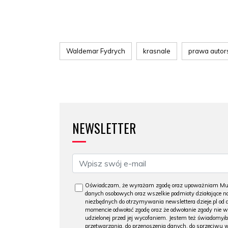
Waldemar Fydrych
krasnale
prawa autor
NEWSLETTER
Oświadczam, że wyrażam zgodę oraz upoważniam Muzeu
danych osobowych oraz wszelkie podmioty działające na
niezbędnych do otrzymywania newslettera dzieje.pl od
momencie odwołać zgodę oraz że odwołanie zgody nie 
udzielonej przed jej wycofaniem. Jestem też świadomy/a
przetwarzania, do przenoszenia danych, do sprzeciwu 