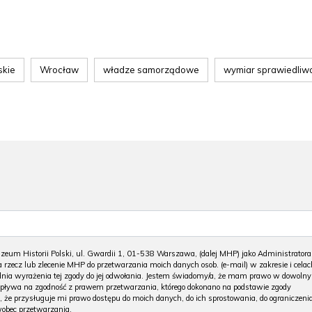
skie
Wrocław
władze samorządowe
wymiar sprawiedliwo
m Historii Polski, ul. Gwardii 1, 01-538 Warszawa, (dalej MHP) jako Administratora
 rzecz lub zlecenie MHP do przetwarzania moich danych osob. (e-mail) w zakresie i celac
 dnia wyrażenia tej zgody do jej odwołania. Jestem świadomy/a, że mam prawo w dowoln
wpływa na zgodność z prawem przetwarzania, którego dokonano na podstawie zgody
, że przysługuje mi prawo dostępu do moich danych, do ich sprostowania, do ograniczeni
wobec przetwarzania.