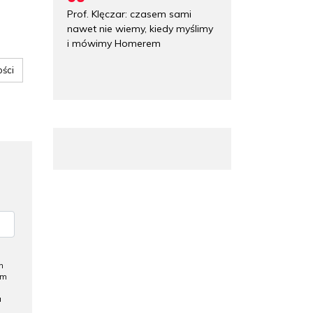
Prof. Klęczar: czasem sami
nawet nie wiemy, kiedy myślimy
i mówimy Homerem
ści
h
ym
a