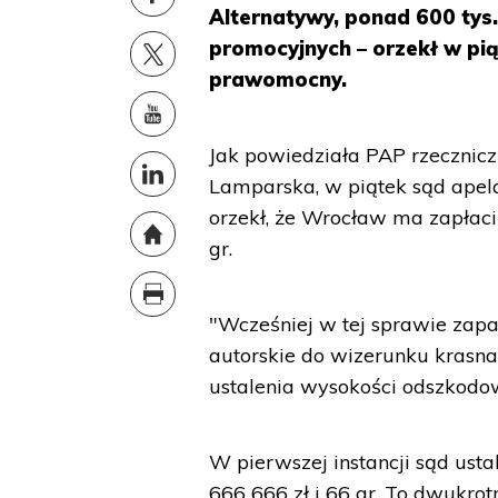
Alternatywy, ponad 600 tys.
promocyjnych – orzekł w pi
prawomocny.
Jak powiedziała PAP rzecznic
Lamparska, w piątek sąd apela
orzekł, że Wrocław ma zapłac
gr.
"Wcześniej w tej sprawie zapa
autorskie do wizerunku krasna
ustalenia wysokości odszkodow
W pierwszej instancji sąd ust
666 666 zł i 66 gr. To dwukrot