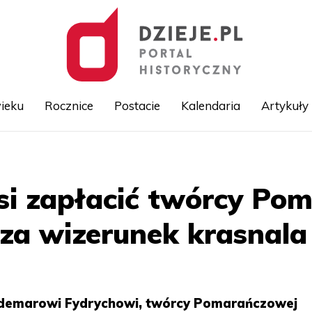
ieku
Rocznice
Postacie
Kalendaria
Artykuły
Przejdź
do
treści
i zapłacić twórcy Po
za wizerunek krasnala
ldemarowi Fydrychowi, twórcy Pomarańczowej