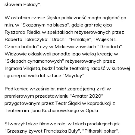
słowem Polacy".
W ostatnim czasie śląska publiczność mogła oglądać go
m.in. w "Skazanym na bluesa", gdzie grał rolę ojca
Ryszarda Riedla, w spektaklach reżyserowanych przez
Roberta Talarczyka: "Drach", "Himalaje", "Wujek 81.
Czarna ballada" czy w Mickiewiczowskich "Dziadach".
Widzowie oklaskiwali ponadto jego wielką kreację w
"Sklepach cynamonowych" reżyserowanych przez
Ingmara Villqista, budził także teatralną radość w kultowej
i granej od wielu lat sztuce "Mayday".
Pod koniec września br. miał zagrać jedną z ról w
premierowym przedstawieniu "Amator 2020"
przygotowanym przez Teatr Śląski w koprodukcji z
Teatrem im. Jana Kochanowskiego w Opolu.
Stworzył także filmowe role, w takich produkcjach jak
"Grzeszny żywot Franciszka Buły", "Piłkarski poker",