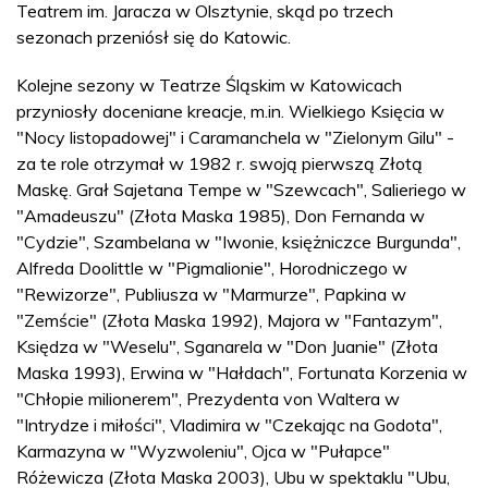
Teatrem im. Jaracza w Olsztynie, skąd po trzech
sezonach przeniósł się do Katowic.
Kolejne sezony w Teatrze Śląskim w Katowicach
przyniosły doceniane kreacje, m.in. Wielkiego Księcia w
"Nocy listopadowej" i Caramanchela w "Zielonym Gilu" -
za te role otrzymał w 1982 r. swoją pierwszą Złotą
Maskę. Grał Sajetana Tempe w "Szewcach", Salieriego w
"Amadeuszu" (Złota Maska 1985), Don Fernanda w
"Cydzie", Szambelana w "Iwonie, księżniczce Burgunda",
Alfreda Doolittle w "Pigmalionie", Horodniczego w
"Rewizorze", Publiusza w "Marmurze", Papkina w
"Zemście" (Złota Maska 1992), Majora w "Fantazym",
Księdza w "Weselu", Sganarela w "Don Juanie" (Złota
Maska 1993), Erwina w "Hałdach", Fortunata Korzenia w
"Chłopie milionerem", Prezydenta von Waltera w
"Intrydze i miłości", Vladimira w "Czekając na Godota",
Karmazyna w "Wyzwoleniu", Ojca w "Pułapce"
Różewicza (Złota Maska 2003), Ubu w spektaklu "Ubu,