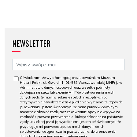
NEWSLETTER
Oświadczam, że wyrażam zgodę oraz upoważniam Muzeum
Historii Polski, ul. Gwardii 1, 01-538 Warszawa, (dalej MHP) jako
Administratora danych osobowych oraz wszelkie podmioty
działające na rzecz lub zlecenie MHP do przetwarzania moich
danych osob. (e-mail) w zakresie i celach niezbędnych do
otrzymywania newslettera dzieje.pl od dnia wyrażenia tej zgody do
jej odwołania. Jestem świadomy/a, że mam prawo w dowolnym
momencie odwołać zgodę oraz że odwołanie zgody nie wpływa na
zgodność z prawem przetwarzania, którego dokonano na podstawie
zgody udzielonej przed jej wycofaniem. Jestem też świadomy/a, że
przysługuje mi prawo dostępu do moich danych, do ich
sprostowania, do ograniczenia przetwarzania, do przenoszenia
danych, do sprzeciwu wobec przetwarzania.