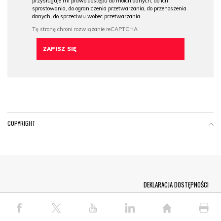
przysługuje mi prawo dostępu do moich danych, do ich
sprostowania, do ograniczenia przetwarzania, do przenoszenia
danych, do sprzeciwu wobec przetwarzania.
COPYRIGHT
Menu Footer
DEKLARACJA DOSTĘPNOŚCI
© COPYRIGHT PAP 2026