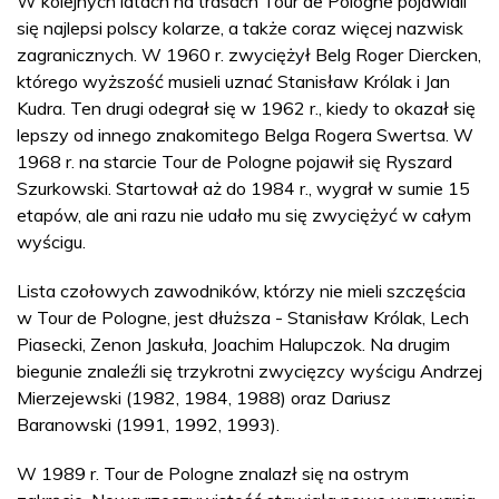
W kolejnych latach na trasach Tour de Pologne pojawiali
się najlepsi polscy kolarze, a także coraz więcej nazwisk
zagranicznych. W 1960 r. zwyciężył Belg Roger Diercken,
którego wyższość musieli uznać Stanisław Królak i Jan
Kudra. Ten drugi odegrał się w 1962 r., kiedy to okazał się
lepszy od innego znakomitego Belga Rogera Swertsa. W
1968 r. na starcie Tour de Pologne pojawił się Ryszard
Szurkowski. Startował aż do 1984 r., wygrał w sumie 15
etapów, ale ani razu nie udało mu się zwyciężyć w całym
wyścigu.
Lista czołowych zawodników, którzy nie mieli szczęścia
w Tour de Pologne, jest dłuższa - Stanisław Królak, Lech
Piasecki, Zenon Jaskuła, Joachim Halupczok. Na drugim
biegunie znaleźli się trzykrotni zwycięzcy wyścigu Andrzej
Mierzejewski (1982, 1984, 1988) oraz Dariusz
Baranowski (1991, 1992, 1993).
W 1989 r. Tour de Pologne znalazł się na ostrym