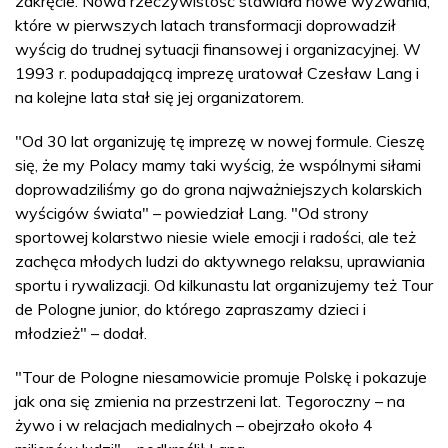
zakręcie. Nowa rzeczywistość stawiała nowe wyzwania,
które w pierwszych latach transformacji doprowadził
wyścig do trudnej sytuacji finansowej i organizacyjnej. W
1993 r. podupadającą imprezę uratował Czesław Lang i
na kolejne lata stał się jej organizatorem.
"Od 30 lat organizuję tę imprezę w nowej formule. Cieszę
się, że my Polacy mamy taki wyścig, że wspólnymi siłami
doprowadziliśmy go do grona najważniejszych kolarskich
wyścigów świata" – powiedział Lang. "Od strony
sportowej kolarstwo niesie wiele emocji i radości, ale też
zachęca młodych ludzi do aktywnego relaksu, uprawiania
sportu i rywalizacji. Od kilkunastu lat organizujemy też Tour
de Pologne junior, do którego zapraszamy dzieci i
młodzież" – dodał.
"Tour de Pologne niesamowicie promuje Polskę i pokazuje
jak ona się zmienia na przestrzeni lat. Tegoroczny – na
żywo i w relacjach medialnych – obejrzało około 4