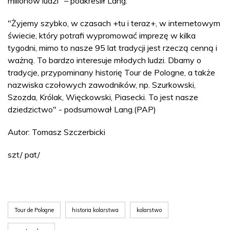
milionów ludzi" – podkreślił Lang.
"Żyjemy szybko, w czasach +tu i teraz+, w internetowym
świecie, który potrafi wypromować imprezę w kilka
tygodni, mimo to nasze 95 lat tradycji jest rzeczą cenną i
ważną. To bardzo interesuje młodych ludzi. Dbamy o
tradycje, przypominany historię Tour de Pologne, a także
nazwiska czołowych zawodników, np. Szurkowski,
Szozda, Królak, Więckowski, Piasecki. To jest nasze
dziedzictwo" - podsumował Lang.(PAP)
Autor: Tomasz Szczerbicki
szt/ pat/
Tour de Pologne
historia kolarstwa
kolarstwo