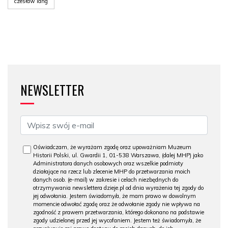
czesław lang
NEWSLETTER
Oświadczam, że wyrażam zgodę oraz upoważniam Muzeum
Historii Polski, ul. Gwardii 1, 01-538 Warszawa, (dalej MHP) jako
Administratora danych osobowych oraz wszelkie podmioty
działające na rzecz lub zlecenie MHP do przetwarzania moich
danych osob. (e-mail) w zakresie i celach niezbędnych do
otrzymywania newslettera dzieje.pl od dnia wyrażenia tej zgody do
jej odwołania. Jestem świadomy/a, że mam prawo w dowolnym
momencie odwołać zgodę oraz że odwołanie zgody nie wpływa na
zgodność z prawem przetwarzania, którego dokonano na podstawie
zgody udzielonej przed jej wycofaniem. Jestem też świadomy/a, że