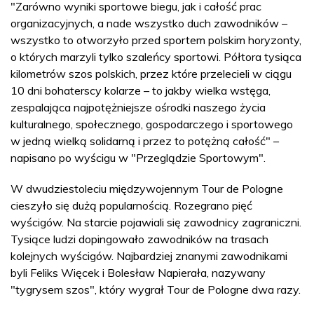
"Zarówno wyniki sportowe biegu, jak i całość prac
organizacyjnych, a nade wszystko duch zawodników –
wszystko to otworzyło przed sportem polskim horyzonty,
o których marzyli tylko szaleńcy sportowi. Półtora tysiąca
kilometrów szos polskich, przez które przelecieli w ciągu
10 dni bohaterscy kolarze – to jakby wielka wstęga,
zespalająca najpotężniejsze ośrodki naszego życia
kulturalnego, społecznego, gospodarczego i sportowego
w jedną wielką solidarną i przez to potężną całość" –
napisano po wyścigu w "Przeglądzie Sportowym".
W dwudziestoleciu międzywojennym Tour de Pologne
cieszyło się dużą popularnością. Rozegrano pięć
wyścigów. Na starcie pojawiali się zawodnicy zagraniczni.
Tysiące ludzi dopingowało zawodników na trasach
kolejnych wyścigów. Najbardziej znanymi zawodnikami
byli Feliks Więcek i Bolesław Napierała, nazywany
"tygrysem szos", który wygrał Tour de Pologne dwa razy.