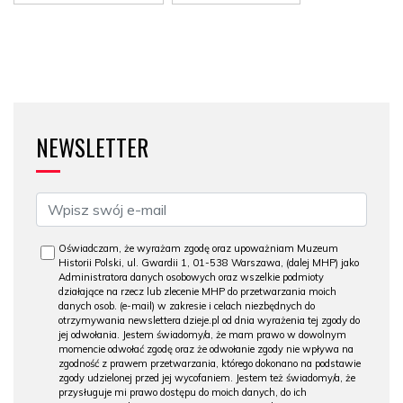
NEWSLETTER
Oświadczam, że wyrażam zgodę oraz upoważniam Muzeum
Historii Polski, ul. Gwardii 1, 01-538 Warszawa, (dalej MHP) jako
Administratora danych osobowych oraz wszelkie podmioty
działające na rzecz lub zlecenie MHP do przetwarzania moich
danych osob. (e-mail) w zakresie i celach niezbędnych do
otrzymywania newslettera dzieje.pl od dnia wyrażenia tej zgody do
jej odwołania. Jestem świadomy/a, że mam prawo w dowolnym
momencie odwołać zgodę oraz że odwołanie zgody nie wpływa na
zgodność z prawem przetwarzania, którego dokonano na podstawie
zgody udzielonej przed jej wycofaniem. Jestem też świadomy/a, że
przysługuje mi prawo dostępu do moich danych, do ich