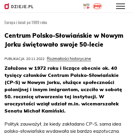
Europa i świat po 1989 roku
Przejdź
do
Centrum Polsko-Słowiańskie w Nowym
treści
Jorku świętowało swoje 50-lecie
Rozmaitości historyczne
PUBLIKACJA: 20.11.2022
Założone w 1972 roku i liczące obecnie ok. 40
tysięcy członków Centrum Polsko-Słowiańskie
(CP-S) w Nowym Jorku, służące społeczności
polonijnej i innym imigrantom, uczciło w sobotę
50. rocznicę utworzenia tej instytucji. W
uroczystości wziął udział m.in. wicemarszałek
Senatu Michał Kamiński.
Polityk zauważył, że kiedy zakładano CP-S, sama idea
polsko-słowiańska wydawała się bardzo egzotyczna.