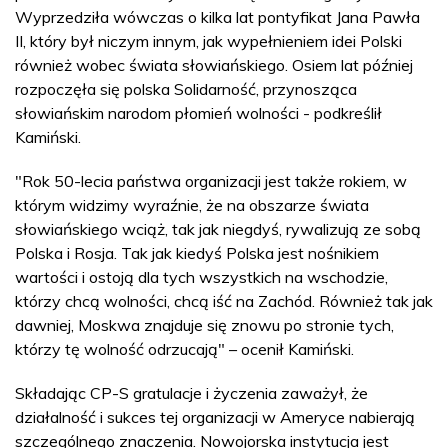
Wyprzedziła wówczas o kilka lat pontyfikat Jana Pawła
II, który był niczym innym, jak wypełnieniem idei Polski
również wobec świata słowiańskiego. Osiem lat później
rozpoczęła się polska Solidarność, przynosząca
słowiańskim narodom płomień wolności - podkreślił
Kamiński.
"Rok 50-lecia państwa organizacji jest także rokiem, w
którym widzimy wyraźnie, że na obszarze świata
słowiańskiego wciąż, tak jak niegdyś, rywalizują ze sobą
Polska i Rosja. Tak jak kiedyś Polska jest nośnikiem
wartości i ostoją dla tych wszystkich na wschodzie,
którzy chcą wolności, chcą iść na Zachód. Również tak jak
dawniej, Moskwa znajduje się znowu po stronie tych,
którzy tę wolność odrzucają" – ocenił Kamiński.
Składając CP-S gratulacje i życzenia zaważył, że
działalność i sukces tej organizacji w Ameryce nabierają
szczególnego znaczenia. Nowojorska instytucja jest