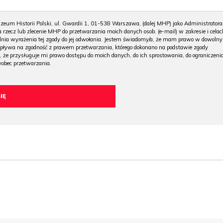
m Historii Polski, ul. Gwardii 1, 01-538 Warszawa, (dalej MHP) jako Administratora
 rzecz lub zlecenie MHP do przetwarzania moich danych osob. (e-mail) w zakresie i celac
 dnia wyrażenia tej zgody do jej odwołania. Jestem świadomy/a, że mam prawo w dowoln
wpływa na zgodność z prawem przetwarzania, którego dokonano na podstawie zgody
, że przysługuje mi prawo dostępu do moich danych, do ich sprostowania, do ograniczeni
wobec przetwarzania.