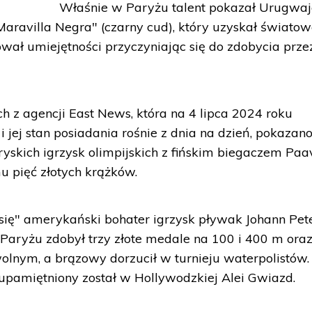
Właśnie w Paryżu talent pokazał Urugwa
aravilla Negra" (czarny cud), który uzyskał świato
wał umiejętności przyczyniając się do zdobycia prze
 z agencji East News, która na 4 lipca 2024 roku
 jej stan posiadania rośnie z dnia na dzień, pokazan
yskich igrzysk olimpijskich z fińskim biegaczem Paa
u pięć złotych krążków.
się" amerykański bohater igrzysk pływak Johann Pet
 Paryżu zdobył trzy złote medale na 100 i 400 m ora
olnym, a brązowy dorzucił w turnieju waterpolistów.
pamiętniony został w Hollywodzkiej Alei Gwiazd.