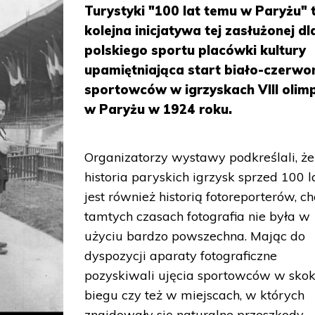
Turystyki "100 lat temu w Paryżu" 
kolejna inicjatywa tej zasłużonej dl
polskiego sportu placówki kultury
upamiętniająca start biało-czerwo
sportowców w igrzyskach VIII olim
w Paryżu w 1924 roku.
Organizatorzy wystawy podkreślali, że
historia paryskich igrzysk sprzed 100 l
jest również historią fotoreporterów, c
tamtych czasach fotografia nie była w
użyciu bardzo powszechna. Mając do
dyspozycji aparaty fotograficzne
pozyskiwali ujęcia sportowców w skok
biegu czy też w miejscach, w których
znajdowały się naturalne przeszkody.