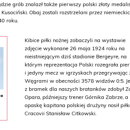
zie grób znalazł także pierwszy polski złoty medali
 Kusociński. Obaj zostali rozstrzelani przez niemiecki
0 roku.
Kibice piłki nożnej zobaczyli na wystawie
zdjęcie wykonane 26 maja 1924 roku na
nieistniejącym dziś stadionie Bergeyre, na
którym reprezentacja Polski rozegrała pie
i jedyny mecz w igrzyskach przegrywając 
Węgrami w obecności 3578 widzów 0:5. J
z bramek dla naszych bratanków zdobył Z
po
Opara, późniejszy trener Górnika Zabrze, a
opaskę kapitana polskiej drużyny nosił piłk
Cracovii Stanisław Citkowski.