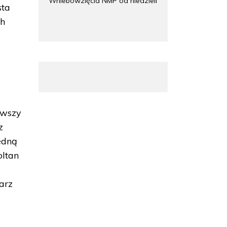
Wniebowzięcia NMP od niedzieli
sta
ch
rwszy
z
edną
oltan
arz