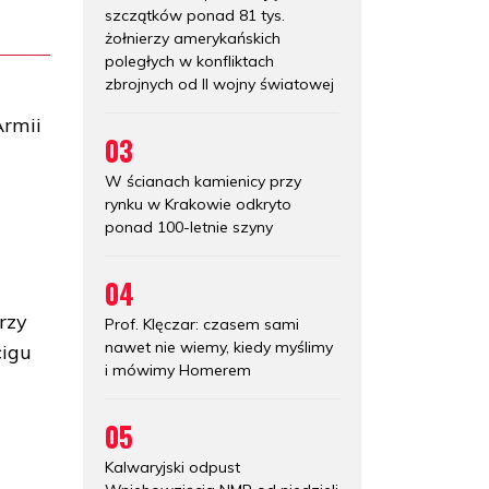
szczątków ponad 81 tys.
żołnierzy amerykańskich
poległych w konfliktach
zbrojnych od II wojny światowej
Armii
03
W ścianach kamienicy przy
rynku w Krakowie odkryto
ponad 100-letnie szyny
04
rzy
Prof. Klęczar: czasem sami
nawet nie wiemy, kiedy myślimy
cigu
i mówimy Homerem
05
Kalwaryjski odpust