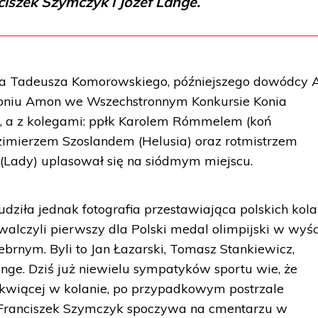
ciszek Szymczyk i Józef Lange.
ora Tadeusza Komorowskiego, późniejszego dowódcy 
koniu Amon we Wszechstronnym Konkursie Konia
ę, a z kolegami: ppłk Karolem Rómmelem (koń
zimierzem Szoslandem (Helusia) oraz rotmistrzem
Lady) uplasował się na siódmym miejscu.
dziła jednak fotografia przestawiająca polskich kola
alczyli pierwszy dla Polski medal olimpijski w wyś
brnym. Byli to Jan Łazarski, Tomasz Stankiewicz,
ange. Dziś już niewielu sympatyków sportu wie, że
tkwiącej w kolanie, po przypadkowym postrzale
Franciszek Szymczyk spoczywa na cmentarzu w