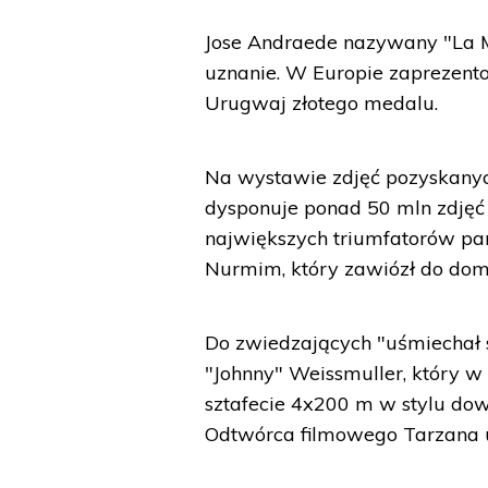
Jose Andraede nazywany "La M
uznanie. W Europie zaprezento
Urugwaj złotego medalu.
Na wystawie zdjęć pozyskanych
dysponuje ponad 50 mln zdjęć i
największych triumfatorów par
Nurmim, który zawiózł do dom
Do zwiedzających "uśmiechał 
"Johnny" Weissmuller, który w
sztafecie 4x200 m w stylu dow
Odtwórca filmowego Tarzana u