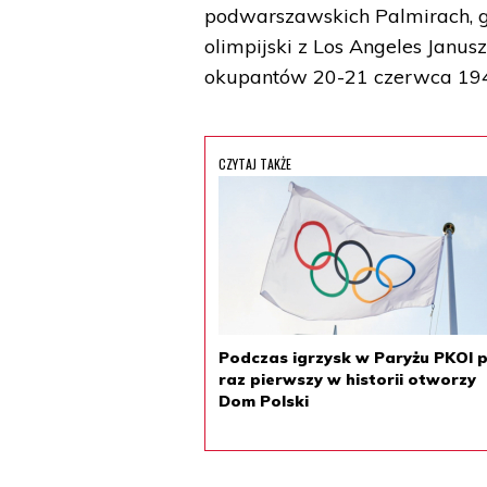
podwarszawskich Palmirach, gd
olimpijski z Los Angeles Janusz
okupantów 20-21 czerwca 194
CZYTAJ TAKŻE
Podczas igrzysk w Paryżu PKOl 
raz pierwszy w historii otworzy
Dom Polski