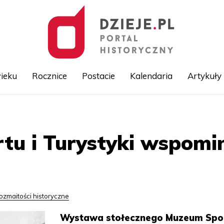
ieku
Rocznice
Postacie
Kalendaria
Artykuły
Przejdź
do
treści
u i Turystyki wspomin
ozmaitości historyczne
Wystawa stołecznego Muzeum Spor