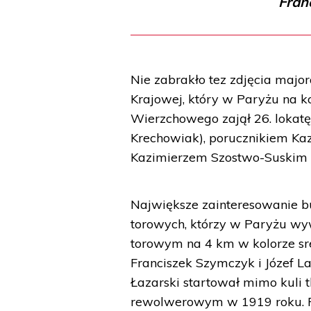
Fran
Nie zabrakło tez zdjęcia maj
Krajowej, który w Paryżu na 
Wierzchowego zajął 26. lokat
Krechowiak), porucznikiem Ka
Kazimierzem Szostwo-Suskim (
Największe zainteresowanie bu
torowych, którzy w Paryżu wyw
torowym na 4 km w kolorze sre
Franciszek Szymczyk i Józef L
Łazarski startował mimo kuli 
rewolwerowym w 1919 roku. 