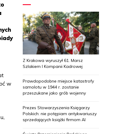
to
a
nych
piady
Z Krakowa wyruszył 61. Marsz
Szlakiem I Kompanii Kadrowej
at
Prawdopodobne miejsce katastrofy
hoć w
samolotu w 1944 r. zostanie
przeszukane jako grób wojenny
Prezes Stowarzyszenia Księgarzy
Polskich: nie potępiam antykwariuszy
u,
sprzedających książki firmom AI