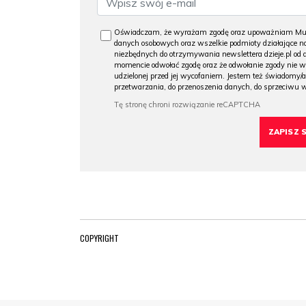
Oświadczam, że wyrażam zgodę oraz upoważniam Muzeu
danych osobowych oraz wszelkie podmioty działające na
niezbędnych do otrzymywania newslettera dzieje.pl od
momencie odwołać zgodę oraz że odwołanie zgody nie 
udzielonej przed jej wycofaniem. Jestem też świadomy/a
przetwarzania, do przenoszenia danych, do sprzeciwu 
COPYRIGHT