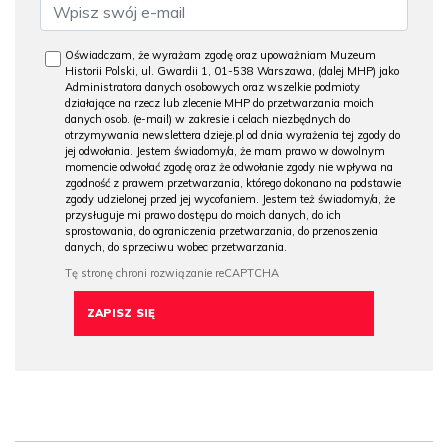
Oświadczam, że wyrażam zgodę oraz upoważniam Muzeum
Historii Polski, ul. Gwardii 1, 01-538 Warszawa, (dalej MHP) jako
Administratora danych osobowych oraz wszelkie podmioty
działające na rzecz lub zlecenie MHP do przetwarzania moich
danych osob. (e-mail) w zakresie i celach niezbędnych do
otrzymywania newslettera dzieje.pl od dnia wyrażenia tej zgody do
jej odwołania. Jestem świadomy/a, że mam prawo w dowolnym
momencie odwołać zgodę oraz że odwołanie zgody nie wpływa na
zgodność z prawem przetwarzania, którego dokonano na podstawie
zgody udzielonej przed jej wycofaniem. Jestem też świadomy/a, że
przysługuje mi prawo dostępu do moich danych, do ich
sprostowania, do ograniczenia przetwarzania, do przenoszenia
danych, do sprzeciwu wobec przetwarzania.