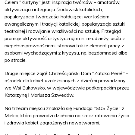
Celem "Kurtyny" jest: inspiracja twórców – amatorów,
aktywizacja i integracja środowisk katolickich,
popularyzacja twórczości hołdującej wartościom
ewangelicznym i tradycji katolickiej, popularyzacja sztuki
teatralnej i rozwijanie wrażliwości na sztukę. Przegląd
promuje aktywność artystyczną m.in. młodzieży, osób z
niepełnosprawnościami, stanowi także element pracy z
osobami wychodzącymi z kryzysu, np. bezdomności albo
po stracie.
Drugie miejsce zajął Chrześcijański Dom "Zatoka Pereł" -
ośrodek dla kobiet uzależnionych z dziećmi prowadzony
we Wsi Bukowsko, w województwie podkarpackim przez
Katarzynę i Mariusza Szwedów.
Na trzecim miejscu znalazła się Fundacja "SOS Życie" z
Mielca, która prowadzi działania na rzecz ratowania życia
i zdrowia kobiet zagrożonych nowotworami.