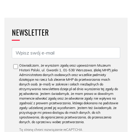
NEWSLETTER
Oświadczam, że wyrażam zgodę oraz upoważniam Muzeum
Historii Polski, ul. Gwardii 1, 01-538 Warszawa, (dalej MHP) jako
Administratora danych osobowych oraz wszelkie podmioty
działające na rzecz lub zlecenie MHP do przetwarzania moich
danych osob. (e-mail) w zakresie i celach niezbędnych do
otrzymywania newslettera dzieje.pl od dnia wyrażenia tej zgody do
jej odwołania. Jestem świadomy/a, że mam prawo w dowolnym
momencie odwołać zgodę oraz że odwołanie zgody nie wpływa na
zgodność z prawem przetwarzania, którego dokonano na podstawie
zgody udzielonej przed jej wycofaniem. Jestem też świadomy/a, że
przysługuje mi prawo dostępu do moich danych, do ich
sprostowania, do ograniczenia przetwarzania, do przenoszenia
danych, do sprzeciwu wobec przetwarzania.