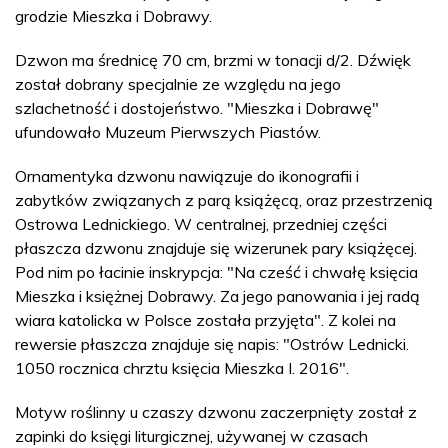
grodzie Mieszka i Dobrawy.
Dzwon ma średnicę 70 cm, brzmi w tonacji d/2. Dźwięk
został dobrany specjalnie ze względu na jego
szlachetność i dostojeństwo. "Mieszka i Dobrawę"
ufundowało Muzeum Pierwszych Piastów.
Ornamentyka dzwonu nawiązuje do ikonografii i
zabytków związanych z parą książęcą, oraz przestrzenią
Ostrowa Lednickiego. W centralnej, przedniej części
płaszcza dzwonu znajduje się wizerunek pary książęcej.
Pod nim po łacinie inskrypcja: "Na cześć i chwałę księcia
Mieszka i księżnej Dobrawy. Za jego panowania i jej radą
wiara katolicka w Polsce została przyjęta". Z kolei na
rewersie płaszcza znajduje się napis: "Ostrów Lednicki.
1050 rocznica chrztu księcia Mieszka I. 2016".
Motyw roślinny u czaszy dzwonu zaczerpnięty został z
zapinki do księgi liturgicznej, używanej w czasach