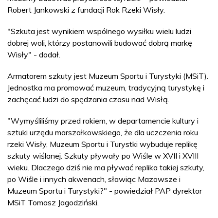
Robert Jankowski z fundacji Rok Rzeki Wisły.
"Szkuta jest wynikiem wspólnego wysiłku wielu ludzi
dobrej woli, którzy postanowili budować dobrą markę
Wisły" - dodał.
Armatorem szkuty jest Muzeum Sportu i Turystyki (MSiT).
Jednostka ma promować muzeum, tradycyjną turystykę i
zachęcać ludzi do spędzania czasu nad Wisłą.
"Wymyśliliśmy przed rokiem, w departamencie kultury i
sztuki urzędu marszałkowskiego, że dla uczczenia roku
rzeki Wisły, Muzeum Sportu i Turystki wybuduje replikę
szkuty wiślanej. Szkuty pływały po Wiśle w XVII i XVIII
wieku. Dlaczego dziś nie ma pływać replika takiej szkuty,
po Wiśle i innych akwenach, sławiąc Mazowsze i
Muzeum Sportu i Turystyki?" - powiedział PAP dyrektor
MSiT Tomasz Jagodziński.