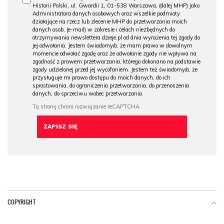
Historii Polski, ul. Gwardii 1, 01-538 Warszawa, (dalej MHP) jako
Administratora danych osobowych oraz wszelkie podmioty
działające na rzecz lub zlecenie MHP do przetwarzania moich
danych osob. (e-mail) w zakresie i celach niezbędnych do
otrzymywania newslettera dzieje.pl od dnia wyrażenia tej zgody do
jej odwołania. Jestem świadomy/a, że mam prawo w dowolnym
momencie odwołać zgodę oraz że odwołanie zgody nie wpływa na
zgodność z prawem przetwarzania, którego dokonano na podstawie
zgody udzielonej przed jej wycofaniem. Jestem też świadomy/a, że
przysługuje mi prawo dostępu do moich danych, do ich
sprostowania, do ograniczenia przetwarzania, do przenoszenia
danych, do sprzeciwu wobec przetwarzania.
COPYRIGHT