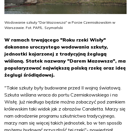
Wodowanie szkuty "Dar Mazowsza" w Porcie Czerniakowskim w
Warszawie. Fot. PAP/L. Szymański
W ramach trwającego "Roku rzeki Wisły"
dokonano uroczystego wodowania szkuty,
jednostki kojarzonej z tradycyjną żeglugą
wiślaną. Statek nazwany "Darem Mazowsza", ma
popularyzować największą polską rzekę oraz ideę
żeglugi śródlądowej.
"Takie szkuty były budowane przed II wojną światową.
Szkuta wiślana wraca do portu Czerniakowskiego i na
Wisłę. Już niedługo będzie można zobaczyć pod zamkiem
królewskim taki widok jak z obrazów Canaletta. Marzy się
nam odrodzenie programu szkutnictwa tradycyjnego,
marzy nam się więcej takich jednostek, bo w ten sposób
możemy budować przyszłość tej rzeki"- powiedział