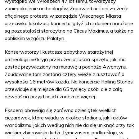
wystąpiła we Włoszech 47 lat temu, towarzyszy
zaniepokojenie archeologów. Zapowiedzieli oni złożenie
oficjalnego protestu w zarządzie Wiecznego Miasta
przeciwko lokalizacji koncertu, gdyż ich zdaniem narażone
są pozostałości starożytne na Circus Maximus, a także na
pobliskim wzgórzu Palatyn.
Konserwatorzy i kustosze zabytków starożytnej
archeologii nie kryją przerażenia ilością sprzętu, jaki ma
zostać przywieziony na murawę u podnóża Awentynu.
Zbudowane tam zostaną cztery wieże z rusztowań o
wysokości 16 metrów każda. Na koncercie Rolling Stones
przewiduje się miejsce dla 65 tysięcy osób, ale z całą
pewnością przyjdzie ich znacznie więcej.
Eksperci obawiają się zarówno dziesiątek wielkich
ciężarówek, które wjadą w okolice stadionu, jak i aktów
wandalizmu, jakich według nich nie da się uniknąć przy tak
wielkim zbiorowisku ludzi. Tymczasem, podkreślają, w