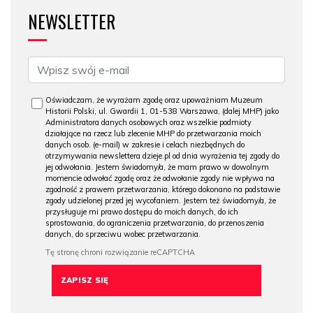
NEWSLETTER
Oświadczam, że wyrażam zgodę oraz upoważniam Muzeum
Historii Polski, ul. Gwardii 1, 01-538 Warszawa, (dalej MHP) jako
Administratora danych osobowych oraz wszelkie podmioty
działające na rzecz lub zlecenie MHP do przetwarzania moich
danych osob. (e-mail) w zakresie i celach niezbędnych do
otrzymywania newslettera dzieje.pl od dnia wyrażenia tej zgody do
jej odwołania. Jestem świadomy/a, że mam prawo w dowolnym
momencie odwołać zgodę oraz że odwołanie zgody nie wpływa na
zgodność z prawem przetwarzania, którego dokonano na podstawie
zgody udzielonej przed jej wycofaniem. Jestem też świadomy/a, że
przysługuje mi prawo dostępu do moich danych, do ich
sprostowania, do ograniczenia przetwarzania, do przenoszenia
danych, do sprzeciwu wobec przetwarzania.