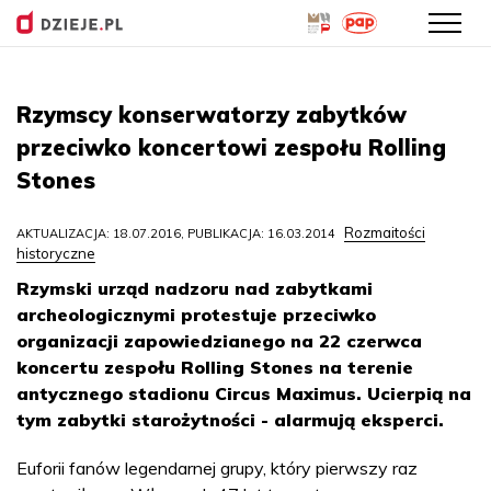
Przejdź
do
Rzymscy konserwatorzy zabytków
treści
przeciwko koncertowi zespołu Rolling
Stones
Rozmaitości
AKTUALIZACJA: 18.07.2016, PUBLIKACJA: 16.03.2014
historyczne
Rzymski urząd nadzoru nad zabytkami
archeologicznymi protestuje przeciwko
organizacji zapowiedzianego na 22 czerwca
koncertu zespołu Rolling Stones na terenie
antycznego stadionu Circus Maximus. Ucierpią na
tym zabytki starożytności - alarmują eksperci.
Euforii fanów legendarnej grupy, który pierwszy raz