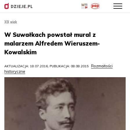
XIX wiek
Przejdź
do
W Suwałkach powstał mural z
treści
malarzem Alfredem Wieruszem-
Kowalskim
Rozmaitości
AKTUALIZACJA: 18.07.2016, PUBLIKACJA: 08.08.2015
historyczne