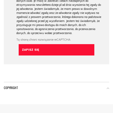
danych osob. (e-mail) w zakresie i celach niezbędnych do
otrzymywania newslettera dzieje.pl od dnia wyrażenia tej zgody do
jej odwołania. Jestem świadomy/a, że mam prawo w dowolnym
momencie odwołać zgodę oraz że odwołanie zgody nie wpływa na
zgodność z prawem przetwarzania, którego dokonano na podstawie
zgody udzielonej przed jej wycofaniem. Jestem też świadomy/a, że
przysługuje mi prawo dostępu do moich danych, do ich
sprostowania, do ograniczenia przetwarzania, do przenoszenia
danych, do sprzeciwu wobec przetwarzania.
COPYRIGHT