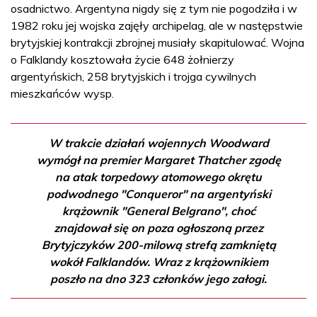
osadnictwo. Argentyna nigdy się z tym nie pogodziła i w
1982 roku jej wojska zajęły archipelag, ale w następstwie
brytyjskiej kontrakcji zbrojnej musiały skapitulować. Wojna
o Falklandy kosztowała życie 648 żołnierzy
argentyńskich, 258 brytyjskich i trojga cywilnych
mieszkańców wysp.
W trakcie działań wojennych Woodward
wymógł na premier Margaret Thatcher zgodę
na atak torpedowy atomowego okrętu
podwodnego "Conqueror" na argentyński
krążownik "General Belgrano", choć
znajdował się on poza ogłoszoną przez
Brytyjczyków 200-milową strefą zamkniętą
wokół Falklandów. Wraz z krążownikiem
poszło na dno 323 członków jego załogi.