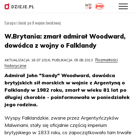
Europa i świat po II wojnie światowej
Przejdź
do
W.Brytania: zmarł admirał Woodward,
treści
dowódca z wojny o Falklandy
Rozmaitości
AKTUALIZACJA: 18.07.2016, PUBLIKACJA: 05.08.2013
historyczne
Admirał John "Sandy" Woodward, dowódca
brytyjskich sił morskich w wojnie z Argentyną o
Falklandy w 1982 roku, zmarł w wieku 81 lat po
długiej chorobie - poinformowała w poniedziałek
jego rodzina.
Wyspy Falklandzkie, zwane przez Argentyńczyków
Malwinami, stały się oficjalnie częścią imperium
brytyjskiego w 1833 roku, co zapoczątkowało tam trwałe