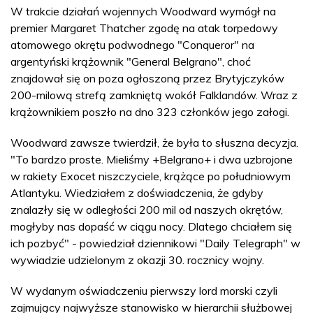
W trakcie działań wojennych Woodward wymógł na
premier Margaret Thatcher zgodę na atak torpedowy
atomowego okrętu podwodnego "Conqueror" na
argentyński krążownik "General Belgrano", choć
znajdował się on poza ogłoszoną przez Brytyjczyków
200-milową strefą zamkniętą wokół Falklandów. Wraz z
krążownikiem poszło na dno 323 członków jego załogi.
Woodward zawsze twierdził, że była to słuszna decyzja.
"To bardzo proste. Mieliśmy +Belgrano+ i dwa uzbrojone
w rakiety Exocet niszczyciele, krążące po południowym
Atlantyku. Wiedziałem z doświadczenia, że gdyby
znalazły się w odległości 200 mil od naszych okrętów,
mogłyby nas dopaść w ciągu nocy. Dlatego chciałem się
ich pozbyć" - powiedział dziennikowi "Daily Telegraph" w
wywiadzie udzielonym z okazji 30. rocznicy wojny.
W wydanym oświadczeniu pierwszy lord morski czyli
zajmujący najwyższe stanowisko w hierarchii służbowej