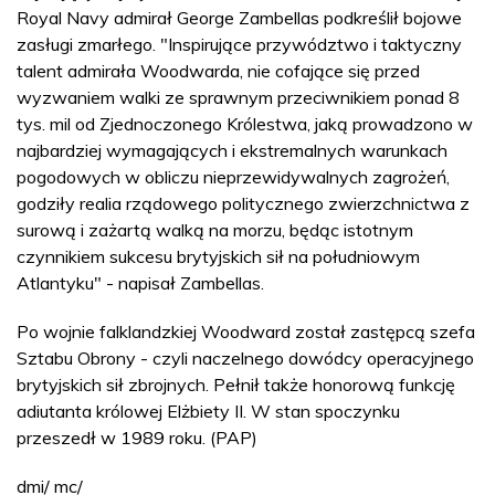
Royal Navy admirał George Zambellas podkreślił bojowe
zasługi zmarłego. "Inspirujące przywództwo i taktyczny
talent admirała Woodwarda, nie cofające się przed
wyzwaniem walki ze sprawnym przeciwnikiem ponad 8
tys. mil od Zjednoczonego Królestwa, jaką prowadzono w
najbardziej wymagających i ekstremalnych warunkach
pogodowych w obliczu nieprzewidywalnych zagrożeń,
godziły realia rządowego politycznego zwierzchnictwa z
surową i zażartą walką na morzu, będąc istotnym
czynnikiem sukcesu brytyjskich sił na południowym
Atlantyku" - napisał Zambellas.
Po wojnie falklandzkiej Woodward został zastępcą szefa
Sztabu Obrony - czyli naczelnego dowódcy operacyjnego
brytyjskich sił zbrojnych. Pełnił także honorową funkcję
adiutanta królowej Elżbiety II. W stan spoczynku
przeszedł w 1989 roku. (PAP)
dmi/ mc/