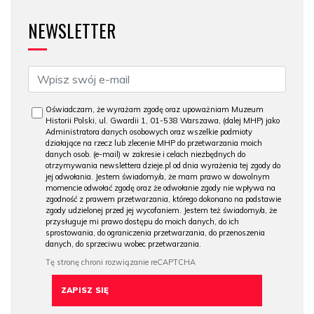
NEWSLETTER
Oświadczam, że wyrażam zgodę oraz upoważniam Muzeum
Historii Polski, ul. Gwardii 1, 01-538 Warszawa, (dalej MHP) jako
Administratora danych osobowych oraz wszelkie podmioty
działające na rzecz lub zlecenie MHP do przetwarzania moich
danych osob. (e-mail) w zakresie i celach niezbędnych do
otrzymywania newslettera dzieje.pl od dnia wyrażenia tej zgody do
jej odwołania. Jestem świadomy/a, że mam prawo w dowolnym
momencie odwołać zgodę oraz że odwołanie zgody nie wpływa na
zgodność z prawem przetwarzania, którego dokonano na podstawie
zgody udzielonej przed jej wycofaniem. Jestem też świadomy/a, że
przysługuje mi prawo dostępu do moich danych, do ich
sprostowania, do ograniczenia przetwarzania, do przenoszenia
danych, do sprzeciwu wobec przetwarzania.