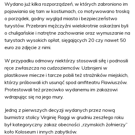
Wydano już kilka rozporządzeń, w których zabroniono im
pojawiania się tam w kostiumach, co motywowano troską
o porządek, godny wygląd miasta i bezpieczeństwo
turystów. Przebrani mężczyźni wielokrotnie oskarżani byli
o chuligańskie i natrętne zachowanie oraz wymuszanie na
turystach wysokich opłat, sięgających 20 czy nawet 50
euro za zdjęcie z nimi.
W przypadku odmowy niektórzy stosowali siłę i podnosili
ręce zwłaszcza na cudzoziemców. Uzbrojeni w
plastikowe miecze i tarcze pobili też strażników miejskich,
którzy próbowali ich usunąć spod amfiteatru Flawiuszów.
Protestowali też przeciwko wydanemu im zakazowi
wdrapując się na jego mury.
Jedną z pierwszych decyzji wydanych przez nową
burmistrz stolicy Virginię Raggi w grudniu zeszłego roku
był kategoryczny zakaz obecności „rzymskich żołnierzy”
koło Koloseum i innych zabytków.