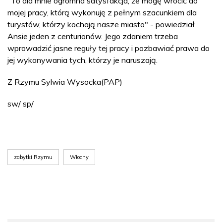
"To dla mnie ogromna satysfakcja, że mogę wrócić do
mojej pracy, którą wykonuję z pełnym szacunkiem dla
turystów, którzy kochają nasze miasto" - powiedział
Ansie jeden z centurionów. Jego zdaniem trzeba
wprowadzić jasne reguły tej pracy i pozbawiać prawa do
jej wykonywania tych, którzy je naruszają.
Z Rzymu Sylwia Wysocka(PAP)
sw/ sp/
zabytki Rzymu
Włochy