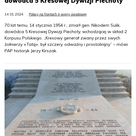
dowódca 5 Kresowej Dywizji Piechoty
14.01.2024
Polacy na frontach II wojny światowej
70 lat temu, 14 stycznia 1954 r., zmarł gen. Nikodem Sulik,
dowódca 5 Kresowej Dywizji Piechoty, wchodzącej w skład 2
Korpusu Polskiego. „Kresowy generał zwany przez swych
żołnierzy +Tatą+, był szczery, odważny i prostolinijny” – mówi
PAP historyk Jerzy Kirszak.