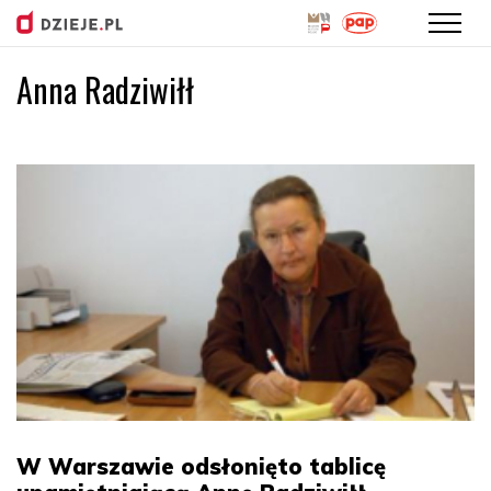
Anna Radziwiłł
Przejdź
do
treści
W Warszawie odsłonięto tablicę