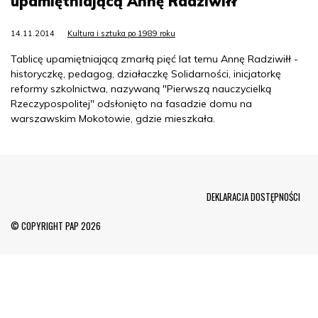
upamiętniającą Annę Radziwiłł
14.11.2014
Kultura i sztuka po 1989 roku
Tablicę upamiętniającą zmarłą pięć lat temu Annę Radziwiłł -
historyczkę, pedagog, działaczkę Solidarności, inicjatorkę
reformy szkolnictwa, nazywaną "Pierwszą nauczycielką
Rzeczypospolitej" odsłonięto na fasadzie domu na
warszawskim Mokotowie, gdzie mieszkała.
Menu Footer
DEKLARACJA DOSTĘPNOŚCI
© COPYRIGHT PAP 2026