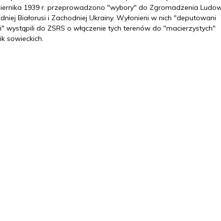
iernika 1939 r. przeprowadzono "wybory" do Zgromadzenia Ludo
niej Białorusi i Zachodniej Ukrainy. Wyłonieni w nich "deputowani
i" wystąpili do ZSRS o włączenie tych terenów do "macierzystych"
ik sowieckich.