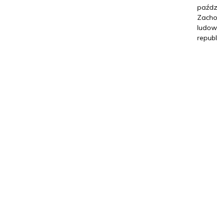
paźdz
Zachod
ludow
republ