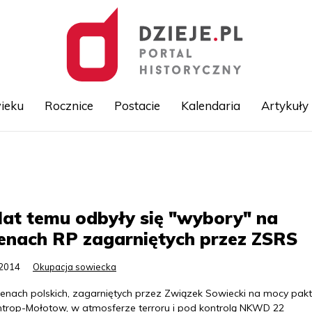
ieku
Rocznice
Postacie
Kalendaria
Artykuły
Przejdź
do
treści
lat temu odbyły się "wybory" na
enach RP zagarniętych przez ZSRS
.2014
Okupacja sowiecka
renach polskich, zagarniętych przez Związek Sowiecki na mocy pak
ntrop-Mołotow, w atmosferze terroru i pod kontrolą NKWD 22