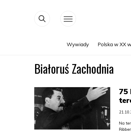
Wywiady
Polska w XX w
Search
Białoruś Zachodnia
75 
ter
21.10
Na te
Ribbe