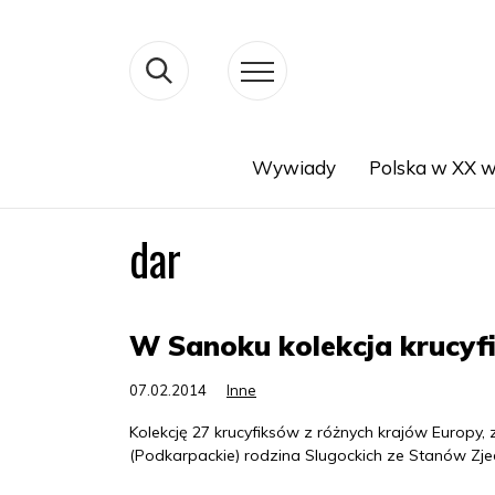
Wywiady
Polska w XX w
Search
dar
W Sanoku kolekcja krucyf
07.02.2014
Inne
Kolekcję 27 krucyfiksów z różnych krajów Europ
(Podkarpackie) rodzina Slugockich ze Stanów Z