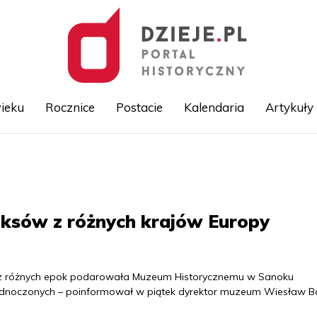
ieku
Rocznice
Postacie
Kalendaria
Artykuły
Przejdź
do
treści
iksów z różnych krajów Europy
y, z różnych epok podarowała Muzeum Historycznemu w Sanoku
jednoczonych – poinformował w piątek dyrektor muzeum Wiesław B