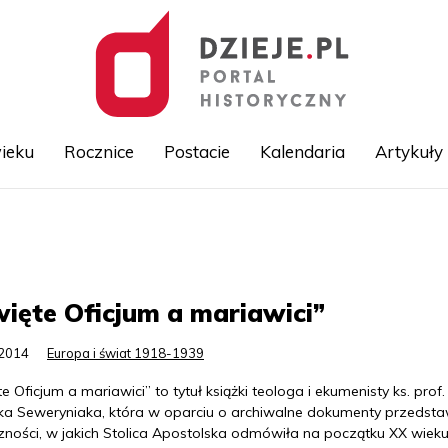
ieku
Rocznice
Postacie
Kalendaria
Artykuły
Przejdź
do
treści
ięte Oficjum a mariawici”
.2014
Europa i świat 1918-1939
e Oficjum a mariawici” to tytuł książki teologa i ekumenisty ks. prof.
ka Seweryniaka, która w oparciu o archiwalne dokumenty przedsta
czności, w jakich Stolica Apostolska odmówiła na początku XX wiek