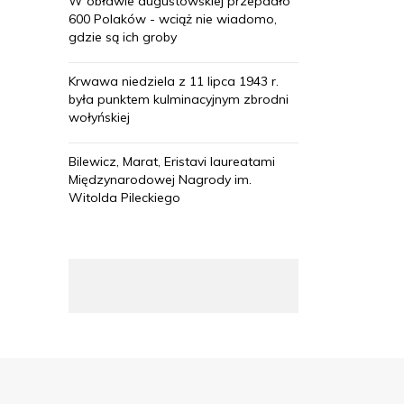
W obławie augustowskiej przepadło
600 Polaków - wciąż nie wiadomo,
gdzie są ich groby
Krwawa niedziela z 11 lipca 1943 r.
była punktem kulminacyjnym zbrodni
wołyńskiej
Bilewicz, Marat, Eristavi laureatami
Międzynarodowej Nagrody im.
Witolda Pileckiego