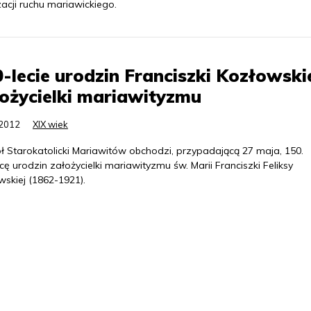
zacji ruchu mariawickiego.
-lecie urodzin Franciszki Kozłowskie
ożycielki mariawityzmu
.2012
XIX wiek
ł Starokatolicki Mariawitów obchodzi, przypadającą 27 maja, 150.
cę urodzin założycielki mariawityzmu św. Marii Franciszki Feliksy
skiej (1862-1921).