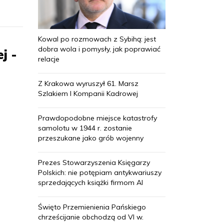
Kowal po rozmowach z Sybihą: jest
dobra wola i pomysły, jak poprawiać
j -
relacje
Z Krakowa wyruszył 61. Marsz
Szlakiem I Kompanii Kadrowej
Prawdopodobne miejsce katastrofy
samolotu w 1944 r. zostanie
przeszukane jako grób wojenny
Prezes Stowarzyszenia Księgarzy
Polskich: nie potępiam antykwariuszy
sprzedających książki firmom AI
Święto Przemienienia Pańskiego
chrześcijanie obchodzą od VI w.