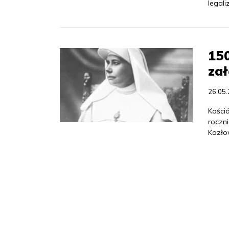
legali
150
zał
26.05
Kośció
roczni
Kozłow