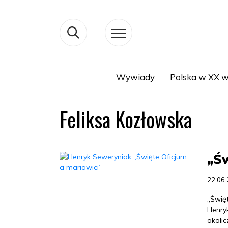
Wywiady
Polska w XX w
Search
Feliksa Kozłowska
„Św
22.06
„Święt
Henry
okoli