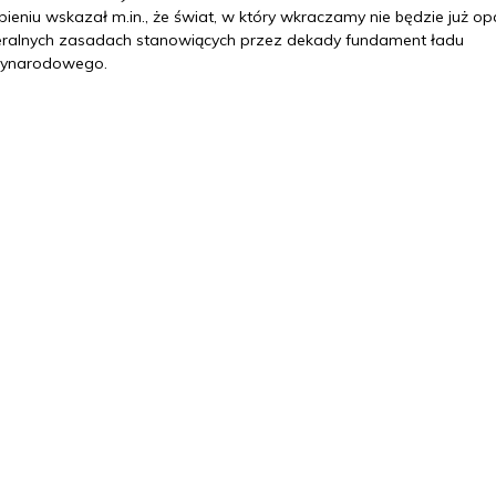
ieniu wskazał m.in., że świat, w który wkraczamy nie będzie już op
beralnych zasadach stanowiących przez dekady fundament ładu
ynarodowego.