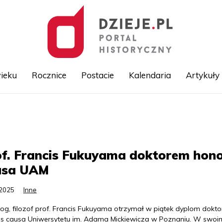
ieku
Rocznice
Postacie
Kalendaria
Artykuły
Przejdź
do
treści
f. Francis Fukuyama doktorem hono
usa UAM
.2025
Inne
log, filozof prof. Francis Fukuyama otrzymał w piątek dyplom dokto
is causa Uniwersytetu im. Adama Mickiewicza w Poznaniu. W swoi