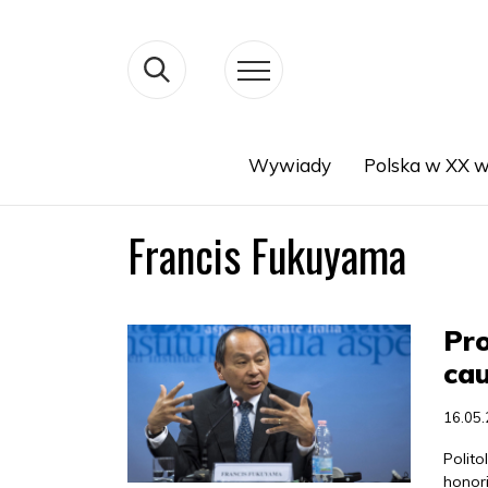
Wywiady
Polska w XX w
Search
Francis Fukuyama
Pro
ca
16.05
Polito
honor