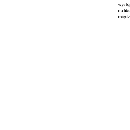
wystąp
na li
międz