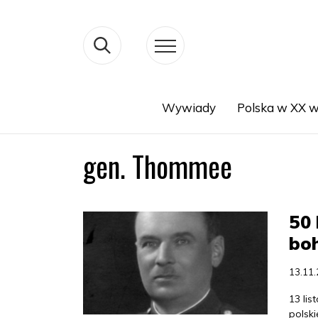
Wywiady
Polska w XX w
Search
gen. Thommee
50 
boh
13.11
13 li
polsk