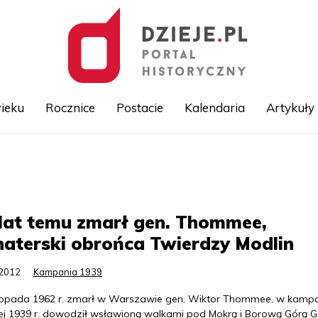
ieku
Rocznice
Postacie
Kalendaria
Artykuły
Przejdź
do
treści
lat temu zmarł gen. Thommee,
aterski obrońca Twierdzy Modlin
.2012
Kampania 1939
stopada 1962 r. zmarł w Warszawie gen. Wiktor Thommee, w kampa
iej 1939 r. dowodził wsławioną walkami pod Mokrą i Borową Górą 