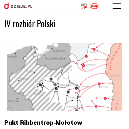
IV rozbiór Polski
Przejdź
do
treści
Pakt Ribbentrop-Mołotow