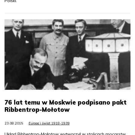
Polski.
76 lat temu w Moskwie podpisano pakt
Ribbentrop-Mołotow
23.08.2015
Europa i świat 1918-1939
Układ Ribbentrop-Mołotow wytworzył w stolicach mocarstw