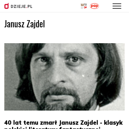
Janusz Zajdel
Przejdź
do
treści
40 lat temu zmarł Janusz Zajdel - klasyk