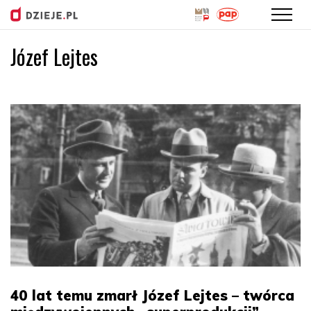
Józef Lejtes
Przejdź
do
treści
40 lat temu zmarł Józef Lejtes – twórca