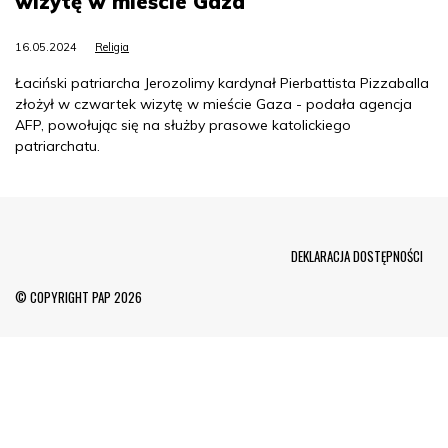
wizytę w mieście Gaza
16.05.2024
Religia
Łaciński patriarcha Jerozolimy kardynał Pierbattista Pizzaballa
złożył w czwartek wizytę w mieście Gaza - podała agencja
AFP, powołując się na służby prasowe katolickiego
patriarchatu.
Menu Footer
DEKLARACJA DOSTĘPNOŚCI
© COPYRIGHT PAP 2026