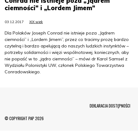
Conrad nie istnieje poza „Jądrem
ciemności” i „Lordem Jimem”
03.12.2017
XIX wiek
Dla Polaków Joseph Conrad nie istnieje poza „Jądrem
ciemności” i „Lordem Jimem”, przez co tracimy prozę bardzo
czytelną i bardzo apelującą do naszych ludzkich instynktów –
potrzeby solidarności i więzi wspólnotowej, koniecznych, aby
nie popaść w to „jądro ciemności” – mówi dr Karol Samsel z
Wydziału Polonistyki UW, członek Polskiego Towarzystwa
Conradowskiego.
Menu Footer
DEKLARACJA DOSTĘPNOŚCI
© COPYRIGHT PAP 2026