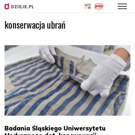
konserwacja ubrań
Przejdź
do
treści
Badania Śląskiego Uniwersytetu