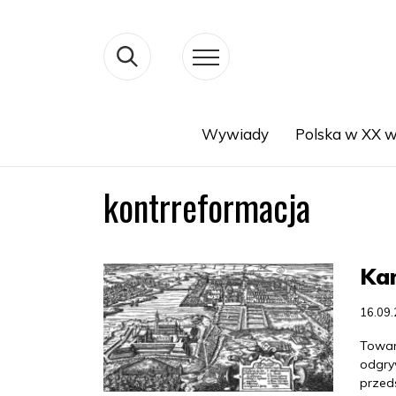
Wywiady
Polska w XX w
Search
kontrreformacja
Ka
16.09
Towarz
odgry
przed