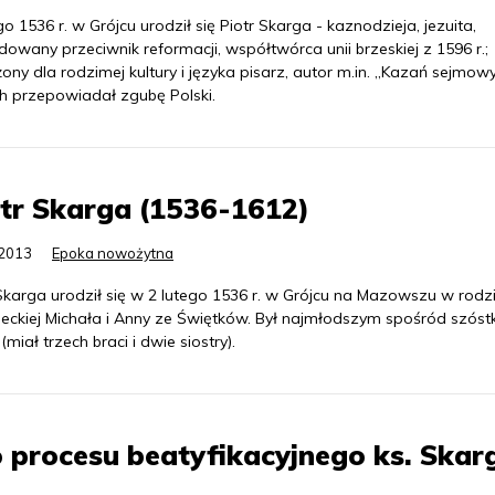
go 1536 r. w Grójcu urodził się Piotr Skarga - kaznodzieja, jezuita,
owany przeciwnik reformacji, współtwórca unii brzeskiej z 1596 r.;
ony dla rodzimej kultury i języka pisarz, autor m.in. „Kazań sejmow
ch przepowiadał zgubę Polski.
tr Skarga (1536-1612)
.2013
Epoka nowożytna
Skarga urodził się w 2 lutego 1536 r. w Grójcu na Mazowszu w rodzi
eckiej Michała i Anny ze Świętków. Był najmłodszym spośród szóstk
 (miał trzech braci i dwie siostry).
procesu beatyfikacyjnego ks. Skarg