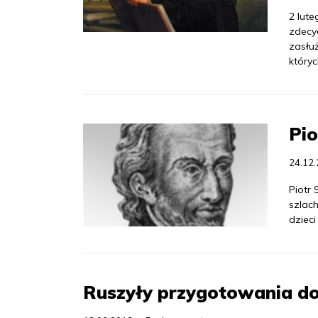
2 lute
zdecyd
zasłuż
który
Pio
24.12
Piotr 
szlach
dzieci
Ruszyły przygotowania do 