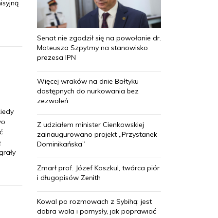
isyjną
Senat nie zgodził się na powołanie dr.
Mateusza Szpytmy na stanowisko
prezesa IPN
Więcej wraków na dnie Bałtyku
dostępnych do nurkowania bez
zezwoleń
kiedy
wo
Z udziałem minister Cienkowskiej
ć
zainaugurowano projekt „Przystanek
ę
Dominikańska”
grały
Zmarł prof. Józef Koszkul, twórca piór
i długopisów Zenith
Kowal po rozmowach z Sybihą: jest
dobra wola i pomysły, jak poprawiać