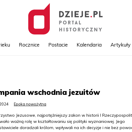
ieku
Rocznice
Postacie
Kalendaria
Artykuły
Przejdź
do
treści
mpania wschodnia jezuitów
.2024
Epoka nowożytna
ystwo Jezusowe, najpotężniejszy zakon w historii I Rzeczypospolit
wało ważną rolę w kształtowaniu się polityki wyznaniowej. Jego
stawiciele doradzali królom, wpływali na ich decyzje i nie bez pow