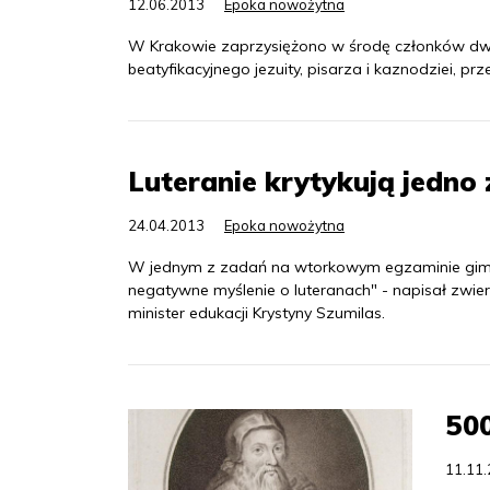
12.06.2013
Epoka nowożytna
W Krakowie zaprzysiężono w środę członków dwó
beatyfikacyjnego jezuity, pisarza i kaznodziei, prze
Luteranie krytykują jedno
24.04.2013
Epoka nowożytna
W jednym z zadań na wtorkowym egzaminie gimnazj
negatywne myślenie o luteranach" - napisał zwier
minister edukacji Krystyny Szumilas.
500
11.11