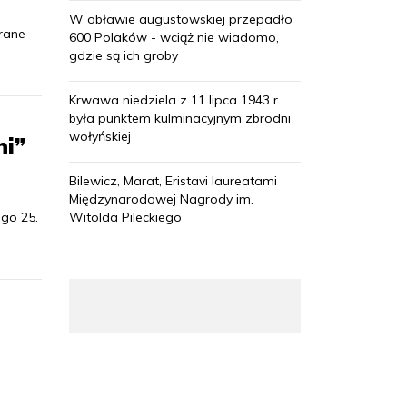
W obławie augustowskiej przepadło
rane -
600 Polaków - wciąż nie wiadomo,
gdzie są ich groby
Krwawa niedziela z 11 lipca 1943 r.
była punktem kulminacyjnym zbrodni
wołyńskiej
ni”
Bilewicz, Marat, Eristavi laureatami
Międzynarodowej Nagrody im.
go 25.
Witolda Pileckiego