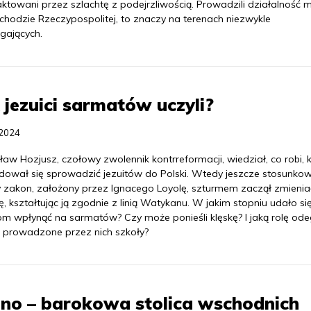
raktowani przez szlachtę z podejrzliwością. Prowadzili działalność m
chodzie Rzeczypospolitej, to znaczy na terenach niezwykle
ających.
 jezuici sarmatów uczyli?
.2024
ław Hozjusz, czołowy zwolennik kontrreformacji, wiedział, co robi, 
dował się sprowadzić jezuitów do Polski. Wtedy jeszcze stosunko
 zakon, założony przez Ignacego Loyolę, szturmem zaczął zmienia
, kształtując ją zgodnie z linią Watykanu. W jakim stopniu udało si
tom wpłynąć na sarmatów? Czy może ponieśli klęskę? I jaką rolę ode
 prowadzone przez nich szkoły?
no – barokowa stolica wschodnich