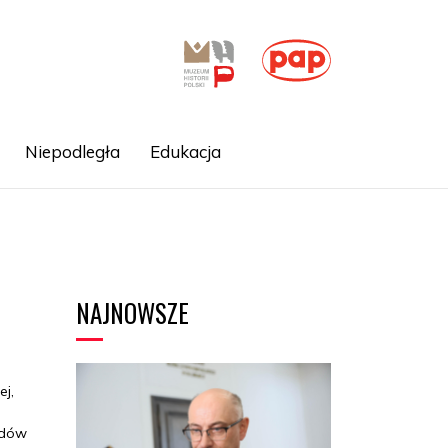
Niepodległa
Edukacja
NAJNOWSZE
ej,
odów