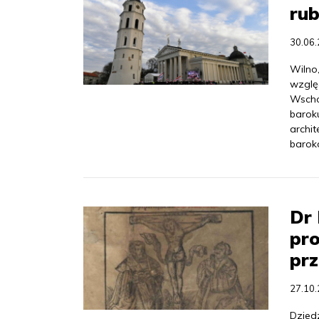
rub
30.06
Wilno
wzglę
Wscho
barok
archit
barok
Dr 
pro
pr
27.10
Dzied