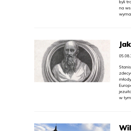
byli t
na ws
wymag
Jak
05.08
Stanis
zdecy
młody
Europę
jezui
w tym
Wil