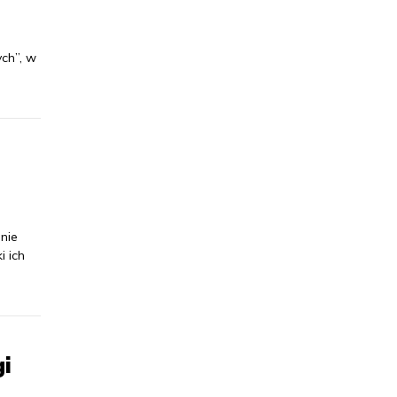
ych”, w
nie
i ich
i