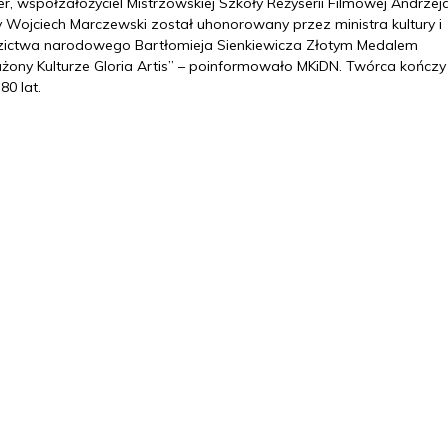
r, współzałożyciel Mistrzowskiej Szkoły Reżyserii Filmowej Andrzej
 Wojciech Marczewski został uhonorowany przez ministra kultury i
zictwa narodowego Bartłomieja Sienkiewicza Złotym Medalem
użony Kulturze Gloria Artis” – poinformowało MKiDN. Twórca kończ
80 lat.