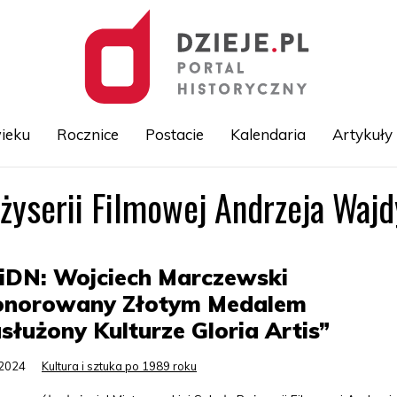
ieku
Rocznice
Postacie
Kalendaria
Artykuły
żyserii Filmowej Andrzeja Wajd
Przejdź
do
treści
iDN: Wojciech Marczewski
onorowany Złotym Medalem
służony Kulturze Gloria Artis”
.2024
Kultura i sztuka po 1989 roku