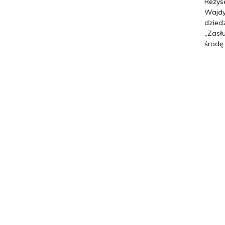
Reżyse
Wajdy
dzied
„Zasł
środę 