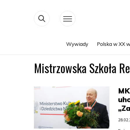
Wywiady
Polska w XX w
Search
Mistrzowska Szkoła Re
MK
uh
„Za
28.02