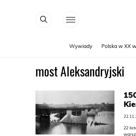
Wywiady
Polska w XX w
Search
most Aleksandryjski
15
Kie
22.11
22 li
warsz