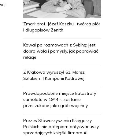
wej,
Zmarł prof. Józef Koszkul, twórca piór
i długopisów Zenith
Kowal po rozmowach z Sybihą: jest
dobra wola i pomysły, jak poprawiać
relacje
Z Krakowa wyruszył 61. Marsz
Szlakiem I Kompanii Kadrowej
Prawdopodobne miejsce katastrofy
samolotu w 1944 r. zostanie
przeszukane jako grób wojenny
Prezes Stowarzyszenia Księgarzy
Polskich: nie potępiam antykwariuszy
sprzedających książki firmom AI