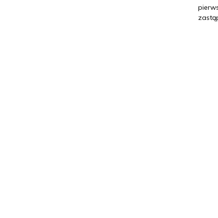
pierws
zastą