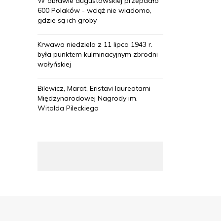
W obławie augustowskiej przepadło
600 Polaków - wciąż nie wiadomo,
gdzie są ich groby
Krwawa niedziela z 11 lipca 1943 r.
była punktem kulminacyjnym zbrodni
wołyńskiej
Bilewicz, Marat, Eristavi laureatami
Międzynarodowej Nagrody im.
Witolda Pileckiego