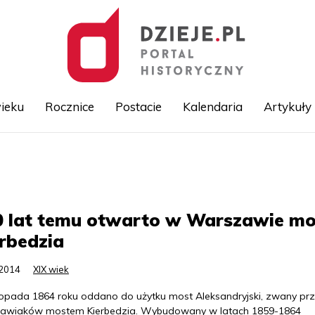
ieku
Rocznice
Postacie
Kalendaria
Artykuły
Przejdź
do
treści
0 lat temu otwarto w Warszawie mo
rbedzia
.2014
XIX wiek
stopada 1864 roku oddano do użytku most Aleksandryjski, zwany pr
awiaków mostem Kierbedzia. Wybudowany w latach 1859-1864