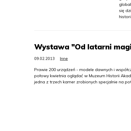
globa
się d
histo
Wystawa "Od latarni magi
09.02.2013
Inne
Prawie 200 urządzeń - modele dawnych i współcz
połowy kwietnia oglądać w Muzeum Historii Akade
jedna z trzech kamer zrobionych specjalnie na potr