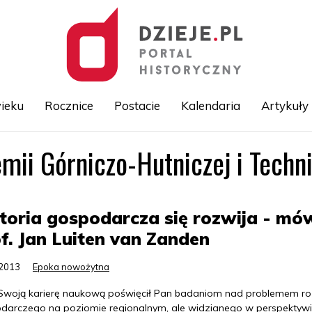
ieku
Rocznice
Postacie
Kalendaria
Artykuły
mii Górniczo-Hutniczej i Techn
Przejdź
do
treści
toria gospodarcza się rozwija - mó
f. Jan Luiten van Zanden
.2013
Epoka nowożytna
Swoją karierę naukową poświęcił Pan badaniom nad problemem r
darczego na poziomie regionalnym, ale widzianego w perspektyw