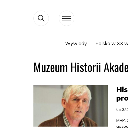
Wywiady
Polska w XX w
Search
Muzeum Historii Akade
His
pro
05.07
MHP: 
gospo