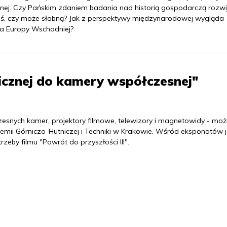
lnej. Czy Pańskim zdaniem badania nad historią gospodarczą rozwi
ziś, czy może słabną? Jak z perspektywy międzynarodowej wygląda
ria Europy Wschodniej?
cznej do kamery współczesnej"
esnych kamer, projektory filmowe, telewizory i magnetowidy - mo
mii Górniczo-Hutniczej i Techniki w Krakowie. Wśród eksponatów j
zeby filmu "Powrót do przyszłości III".