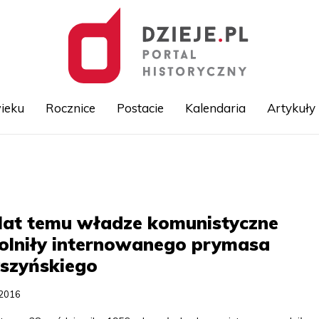
ieku
Rocznice
Postacie
Kalendaria
Artykuły
Przejdź
do
treści
lat temu władze komunistyczne
olniły internowanego prymasa
szyńskiego
.2016