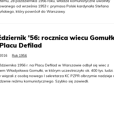
t temu, 28 października 1956 roku, władze komunistyczne uwolniły
nowanego od września 1953 r. prymasa Polski kardynała Stefana
ńskiego, który powrócił do Warszawy.
dziernik '56: rocznica wiecu Gomułk
Placu Defilad
.2016
Rok 1956
dziernika 1956 r. na Placu Defilad w Warszawie odbył się wiec z
łem Władysława Gomułki, w którym uczestniczyło ok. 400 tys. ludzi.
y wiązali z osobą nowego I sekretarza KC PZPR olbrzymie nadzieje
dzenie reżimu komunistycznego. Szybko się zawiedli.