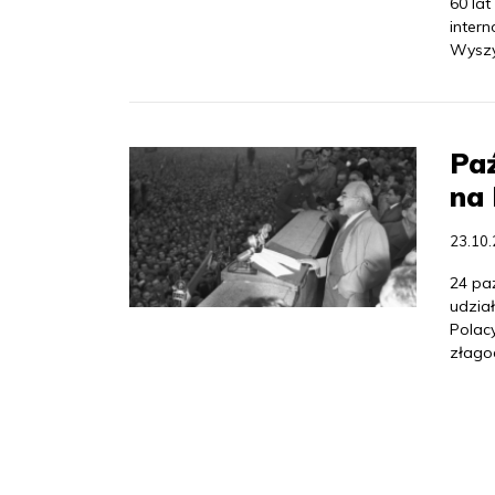
60 la
inter
Wyszy
Paź
na 
23.10
24 paź
udzia
Polac
złago