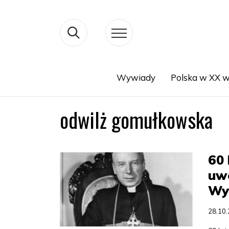
Wywiady
Polska w XX w
Search
odwilż gomułkowska
60 
uw
Wy
28.10