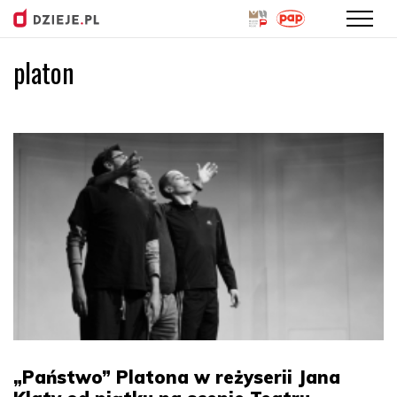
platon
Przejdź
do
treści
„Państwo” Platona w reżyserii Jana