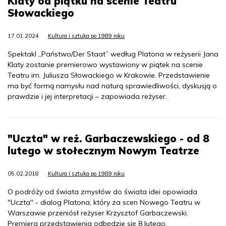
Klaty od piątku na scenie Teatru
Słowackiego
17.01.2024
Kultura i sztuka po 1989 roku
Spektakl „Państwo/Der Staat” według Platona w reżyserii Jana
Klaty zostanie premierowo wystawiony w piątek na scenie
Teatru im. Juliusza Słowackiego w Krakowie. Przedstawienie
ma być formą namysłu nad naturą sprawiedliwości, dyskusją o
prawdzie i jej interpretacji – zapowiada reżyser.
"Uczta" w reż. Garbaczewskiego - od 8
lutego w stołecznym Nowym Teatrze
05.02.2018
Kultura i sztuka po 1989 roku
O podróży od świata zmysłów do świata idei opowiada
"Uczta" - dialog Platona, który za scen Nowego Teatru w
Warszawie przeniósł reżyser Krzysztof Garbaczewski.
Premiera przedstawienia odbędzie się 8 lutego.