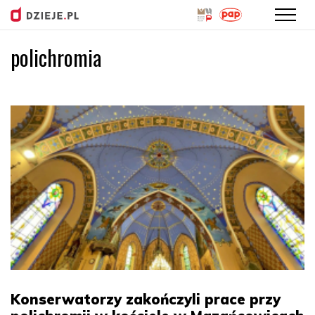
polichromia
Przejdź
do
treści
Konserwatorzy zakończyli prace przy