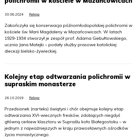
polichromii w kościele w Mazańcowicach
30.06.2024
Religia
Zakończyła się konserwacja późnomłodopolskiej polichromii w
kościele św. Marii Magdaleny w Mazańcowicach. W latach
1929-1934 stworzył je zespół prof. Adama Giebułtowskiego,
ucznia Jana Matejki – podały służby prasowe katolickiej
diecezji bielsko-żywieckiej.
Kolejny etap odtwarzania polichromii w
supraskim monasterze
26.10.2019
Religia
Przedsionek (narteks) świątyni i chór obejmuje kolejny etap
odtwarzania XVI-wiecznych fresków, zdobiących niegdyś
główną cerkiew klasztoru w Supraślu koło Białegostoku – w
jednym z najważniejszych w kraju prawosławnych ośrodków
życia monastycznego.