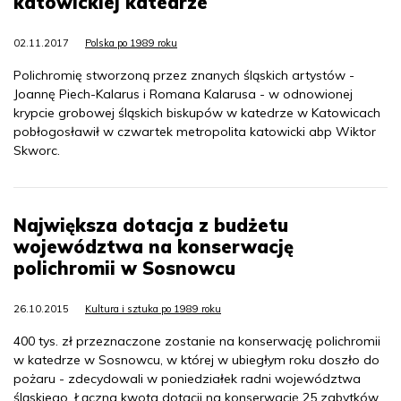
katowickiej katedrze
02.11.2017
Polska po 1989 roku
Polichromię stworzoną przez znanych śląskich artystów -
Joannę Piech-Kalarus i Romana Kalarusa - w odnowionej
krypcie grobowej śląskich biskupów w katedrze w Katowicach
pobłogosławił w czwartek metropolita katowicki abp Wiktor
Skworc.
Największa dotacja z budżetu
województwa na konserwację
polichromii w Sosnowcu
26.10.2015
Kultura i sztuka po 1989 roku
400 tys. zł przeznaczone zostanie na konserwację polichromii
w katedrze w Sosnowcu, w której w ubiegłym roku doszło do
pożaru - zdecydowali w poniedziałek radni województwa
śląskiego. Łączna kwota dotacji na konserwację 25 zabytków,