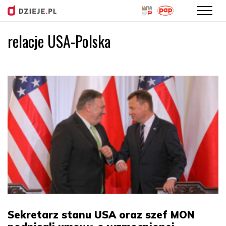
relacje USA-Polska
Przejdź
do
treści
Sekretarz stanu USA oraz szef MON