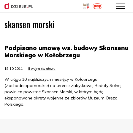
skansen morski
Przejdź
do
treści
Podpisano umowę ws. budowy Skansenu
Morskiego w Kołobrzegu
18.10.2011
II wojna światowa
W ciągu 10 najbliższych miesięcy w Kołobrzegu
(Zachodniopomorskie) na terenie zabytkowej Reduty Solnej
powinien powstać Skansen Morski, w którym będę
eksponowane okręty wojenne ze zbiorów Muzeum Oręża
Polskiego.