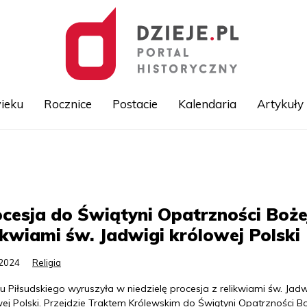
ieku
Rocznice
Postacie
Kalendaria
Artykuły
Przejdź
do
treści
cesja do Świątyni Opatrzności Boże
ikwiami św. Jadwigi królowej Polski
.2024
Religia
u Piłsudskiego wyruszyła w niedzielę procesja z relikwiami św. Jadw
ej Polski. Przejdzie Traktem Królewskim do Świątyni Opatrzności Bo