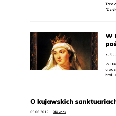
Tam o
"Dzię
W B
poś
23.03
W Bud
urodzi
brali 
O kujawskich sanktuaria
09.06.2012
XIX wiek