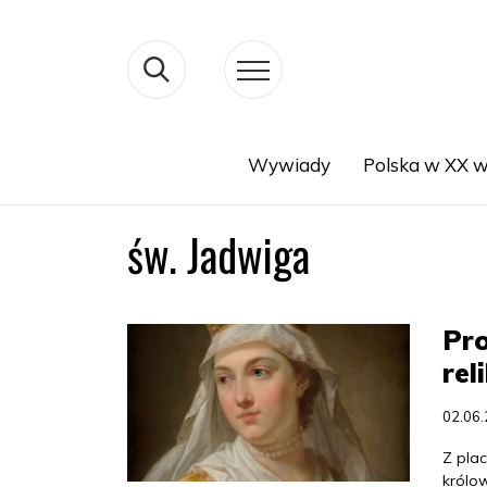
Wywiady
Polska w XX w
Search
św. Jadwiga
Pro
rel
02.06
Z plac
królow