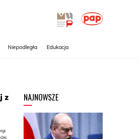
Niepodległa
Edukacja
NAJNOWSZE
j z
igi
żej.