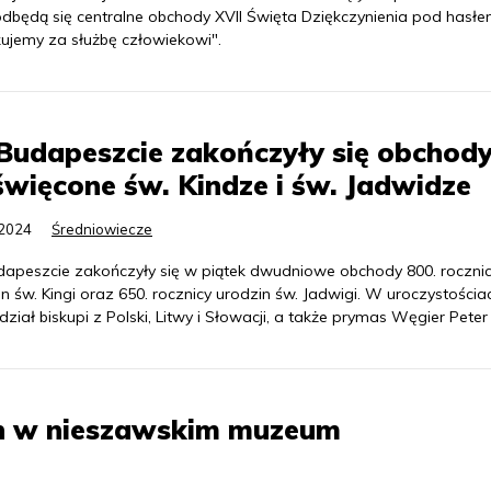
dbędą się centralne obchody XVII Święta Dziękczynienia pod hasł
kujemy za służbę człowiekowi".
udapeszcie zakończyły się obchod
więcone św. Kindze i św. Jadwidze
.2024
Średniowiecze
apeszcie zakończyły się w piątek dwudniowe obchody 800. roczni
n św. Kingi oraz 650. rocznicy urodzin św. Jadwigi. W uroczystościa
udział biskupi z Polski, Litwy i Słowacji, a także prymas Węgier Peter
ch w nieszawskim muzeum